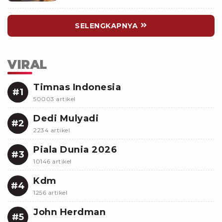
SELENGKAPNYA
VIRAL
Timnas Indonesia
#1
50003 artikel
Dedi Mulyadi
#2
2234 artikel
Piala Dunia 2026
#3
10146 artikel
Kdm
#4
1256 artikel
John Herdman
#5