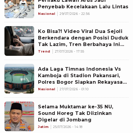
Perilaku Lawan Arus Jadi
Penyebab Kecelakaan Lalu Lintas
Nasional
29/07/2026 - 22:56
Ko Bisa?! Video Viral Dua Sejoli
Berkendara dengan Posisi Duduk
Tak Lazim, Tren Berbahaya Ini
Bisa Berujung Maut
Trend
27/07/2026 - 17:55
Ada Laga Timnas Indonesia Vs
Kamboja di Stadion Pakansari,
Polres Bogor Siapkan Rekayasa
Lalu Lintas
Nasional
27/07/2026 - 01:10
Selama Muktamar ke-35 NU,
Sound Horeg Tak Diizinkan
Digelar di Jombang
Jatim
25/07/2026 - 14:18