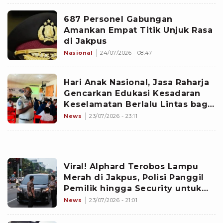
687 Personel Gabungan
Amankan Empat Titik Unjuk Rasa
di Jakpus
Nasional
24/07/2026 - 08:47
Hari Anak Nasional, Jasa Raharja
Gencarkan Edukasi Kesadaran
Keselamatan Berlalu Lintas bagi
Para Pelajar
News
23/07/2026 - 23:11
Viral! Alphard Terobos Lampu
Merah di Jakpus, Polisi Panggil
Pemilik hingga Security untuk
Klarifikasi
News
23/07/2026 - 21:01