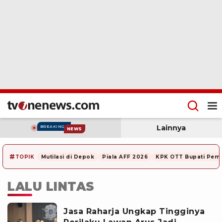
Lainnya
BREAKING
NEWS
#
TOPIK
Mutilasi di Depok
Piala AFF 2026
KPK OTT Bupati Pem
LALU LINTAS
Jasa Raharja Ungkap Tingginya