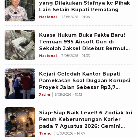
yang Dilakukan Stafnya ke Pihak
Lain Selain Bupati Pemalang
Nasional
7/08/2026 - 01:04
Kuasa Hukum Buka Fakta Baru!
Temuan 995 Airsoft Gun di
Sekolah Jaksel Disebut Bermula
dari Sengketa Yayasan
Nasional
7/08/2026 - 01:33
Kejari Geledah Kantor Bupati
Pamekasan Soal Dugaan Korupsi
Proyek Jalan Sebesar Rp3,7
Milliar
Jatim
6/08/2026 - 10:12
Siap-Siap Naik Level! 6 Zodiak Ini
Penuh Keberuntungan Karier
pada 7 Agustus 2026: Gemini
Punya Senjata Utama
Trend
6/08/2026 - 14:07