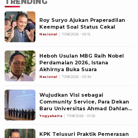
TRENDING
Roy Suryo Ajukan Praperadilan
Keempat Soal Status Cekal
Nasional
7/08/2026 - 00:15
Heboh Usulan MBG Raih Nobel
Perdamaian 2026, Istana
Akhirnya Buka Suara
Nasional
7/08/2026 - 00:34
Wujudkan Visi sebagai
Community Service, Para Dekan
Baru Universitas Ahmad Dahlan
Diminta Fokus pada Lima
Yogyakarta
7/08/2026 - 01:26
Agenda Strategis
KPK Telusuri Praktik Pemerasan