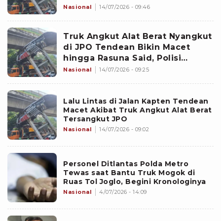
Nasional
14/07/2026 - 09:46
Truk Angkut Alat Berat Nyangkut
di JPO Tendean Bikin Macet
hingga Rasuna Said, Polisi
Beberkan Skema Pengalihan
Nasional
14/07/2026 - 09:25
Arus
Lalu Lintas di Jalan Kapten Tendean
Macet Akibat Truk Angkut Alat Berat
Tersangkut JPO
Nasional
14/07/2026 - 09:02
Personel Ditlantas Polda Metro
Tewas saat Bantu Truk Mogok di
Ruas Tol Joglo, Begini Kronologinya
Nasional
4/07/2026 - 14:09