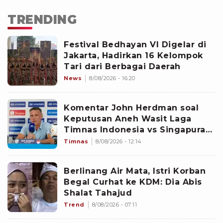
TRENDING
Festival Bedhayan VI Digelar di
Jakarta, Hadirkan 16 Kelompok
Tari dari Berbagai Daerah
News
8/08/2026 - 16:20
Komentar John Herdman soal
Keputusan Aneh Wasit Laga
Timnas Indonesia vs Singapura
di Piala AFF 2026: Percuma
Timnas
8/08/2026 - 12:14
Bahas Itu
Berlinang Air Mata, Istri Korban
Begal Curhat ke KDM: Dia Abis
Shalat Tahajud
Trend
8/08/2026 - 07:11