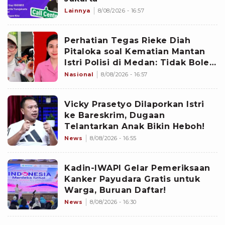
Lainnya
8/08/2026 - 16:57
Perhatian Tegas Rieke Diah
Pitaloka soal Kematian Mantan
Istri Polisi di Medan: Tidak Boleh
Ada Perlakuan Istimewa
Nasional
8/08/2026 - 16:57
Vicky Prasetyo Dilaporkan Istri
ke Bareskrim, Dugaan
Telantarkan Anak Bikin Heboh!
News
8/08/2026 - 16:55
Kadin-IWAPI Gelar Pemeriksaan
Kanker Payudara Gratis untuk
Warga, Buruan Daftar!
News
8/08/2026 - 16:30