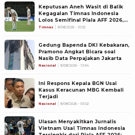
Keputusan Aneh Wasit di Balik
Kegagalan Timnas Indonesia
Lolos Semifinal Piala AFF 2026,
Untungkan Singapura dan
Timnas
8/08/2026 - 10:52
Rugikan Garuda
Gedung Bapenda DKI Kebakaran,
Pramono Angkat Bicara soal
Nasib Data Perpajakan Jakarta
Nasional
8/08/2026 - 13:54
Ini Respons Kepala BGN Usai
Kasus Keracunan MBG Kembali
Terjadi
Nasional
8/08/2026 - 05:02
Ulasan Menyakitkan Jurnalis
Vietnam Usai Timnas Indonesia
Tersingkir dari Piala AFF 2026: