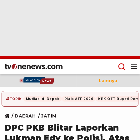
Lainnya
BREAKING
NEWS
#
TOPIK
Mutilasi di Depok
Piala AFF 2026
KPK OTT Bupati Pem
DAERAH
JATIM
DPC PKB Blitar Laporkan
Lukman Edy ke Polisi, Atas