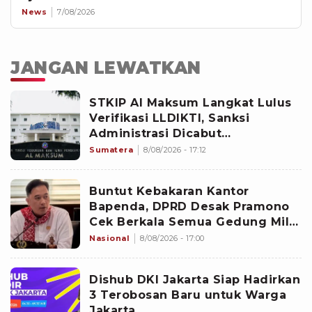
News
7/08/2026
JANGAN LEWATKAN
STKIP Al Maksum Langkat Lulus
Verifikasi LLDIKTI, Sanksi
Administrasi Dicabut
Kemdiktisaintek
Sumatera
8/08/2026 - 17:12
Buntut Kebakaran Kantor
Bapenda, DPRD Desak Pramono
Cek Berkala Semua Gedung Milik
Pemprov Jakarta
Nasional
8/08/2026 - 17:00
Dishub DKI Jakarta Siap Hadirkan
3 Terobosan Baru untuk Warga
Jakarta