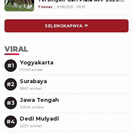
Memalukan!
Timnas
8/08/2026 - 09:29
SELENGKAPNYA
VIRAL
Yogyakarta
#1
7003 artikel
Surabaya
#2
5867 artikel
Jawa Tengah
#3
10549 artikel
Dedi Mulyadi
#4
2237 artikel