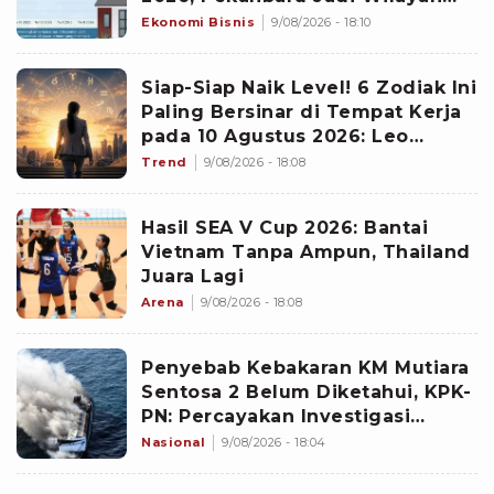
Paling Mencolok
Ekonomi Bisnis
9/08/2026 - 18:10
Siap-Siap Naik Level! 6 Zodiak Ini
Paling Bersinar di Tempat Kerja
pada 10 Agustus 2026: Leo
Emban Peran Penting
Trend
9/08/2026 - 18:08
Hasil SEA V Cup 2026: Bantai
Vietnam Tanpa Ampun, Thailand
Juara Lagi
Arena
9/08/2026 - 18:08
Penyebab Kebakaran KM Mutiara
Sentosa 2 Belum Diketahui, KPK-
PN: Percayakan Investigasi
kepada KNKT
Nasional
9/08/2026 - 18:04