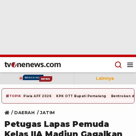
Lainnya
BREAKING
NEWS
#
TOPIK
Piala AFF 2026
KPK OTT Bupati Pemalang
Bentrokan di
DAERAH
JATIM
Petugas Lapas Pemuda
Kelas IIA Madiun Gagalkan