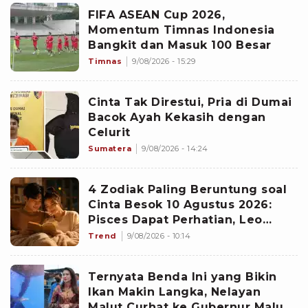
FIFA ASEAN Cup 2026,
Momentum Timnas Indonesia
Bangkit dan Masuk 100 Besar
Timnas
9/08/2026 - 15:29
Cinta Tak Direstui, Pria di Dumai
Bacok Ayah Kekasih dengan
Celurit
Sumatera
9/08/2026 - 14:24
4 Zodiak Paling Beruntung soal
Cinta Besok 10 Agustus 2026:
Pisces Dapat Perhatian, Leo
Makin Dekat dengan Si Dia
Trend
9/08/2026 - 10:14
Ternyata Benda Ini yang Bikin
Ikan Makin Langka, Nelayan
Malut Curhat ke Gubernur Malut