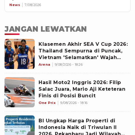
News
7/08/2026
JANGAN LEWATKAN
Klasemen Akhir SEA V Cup 2026:
Thailand Sempurna di Puncak,
Vietnam 'Selamatkan' Wajah
Timnas Voli Putri Indonesia
Arena
9/08/2026 - 18:26
Hasil Moto2 Inggris 2026: Filip
Salac Juara, Mario Aji Keteteran
Finis di Posisi Buncit
One Prix
9/08/2026 - 18:16
BI Ungkap Harga Properti di
Indonesia Naik di Triwulan II
2026, Pekanbaru Jadi Wilayah