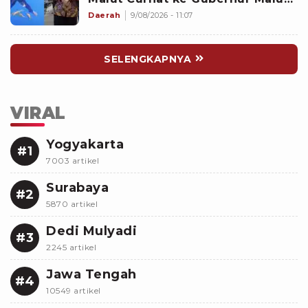
Sherly Tjoanda soal Rumpon
Daerah
9/08/2026 - 11:07
Ilegal
SELENGKAPNYA
VIRAL
Yogyakarta
#1
7003 artikel
Surabaya
#2
5870 artikel
Dedi Mulyadi
#3
2245 artikel
Jawa Tengah
#4
10549 artikel