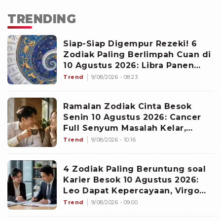
TRENDING
Siap-Siap Digempur Rezeki! 6
Zodiak Paling Berlimpah Cuan di
10 Agustus 2026: Libra Panen
Proyek Emas
Trend
9/08/2026 - 08:23
Ramalan Zodiak Cinta Besok
Senin 10 Agustus 2026: Cancer
Full Senyum Masalah Kelar,
Scorpio Awas Terprovokasi
Trend
9/08/2026 - 10:16
Kabar Burung di Awal Pekan
4 Zodiak Paling Beruntung soal
Karier Besok 10 Agustus 2026:
Leo Dapat Kepercayaan, Virgo
Makin Diperhitungkan
Trend
9/08/2026 - 09:00