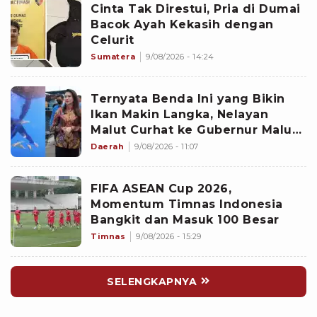
Cinta Tak Direstui, Pria di Dumai
Bacok Ayah Kekasih dengan
Celurit
Sumatera
9/08/2026 - 14:24
Ternyata Benda Ini yang Bikin
Ikan Makin Langka, Nelayan
Malut Curhat ke Gubernur Malut
Sherly Tjoanda soal Rumpon
Daerah
9/08/2026 - 11:07
Ilegal
FIFA ASEAN Cup 2026,
Momentum Timnas Indonesia
Bangkit dan Masuk 100 Besar
Timnas
9/08/2026 - 15:29
SELENGKAPNYA