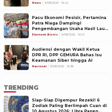
Aplikasi hingga Pelaku Kabur ke
News
9/08/2026 - 16:42
Pandeglang
Pacu Ekonomi Pesisir, Pertamina
Patra Niaga Dampingi
Pengembangan Usaha Hasil Laut
di Batam
Ekonomi Bisnis
9/08/2026 - 16:41
Audiensi dengan Wakil Ketua
DPR RI, DPP GEMURA Bahas Isu
Keamanan Siber hingga AI
Nasional
9/08/2026 - 16:38
TRENDING
Siap-Siap Digempur Rezeki! 6
Zodiak Paling Berlimpah Cuan di
10 Agustus 2026: Libra Panen