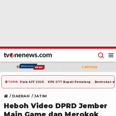
Lainnya
BREAKING
NEWS
#
TOPIK
Piala AFF 2026
KPK OTT Bupati Pemalang
Bentrokan di
DAERAH
JATIM
Heboh Video DPRD Jember
Main Game dan Merokok