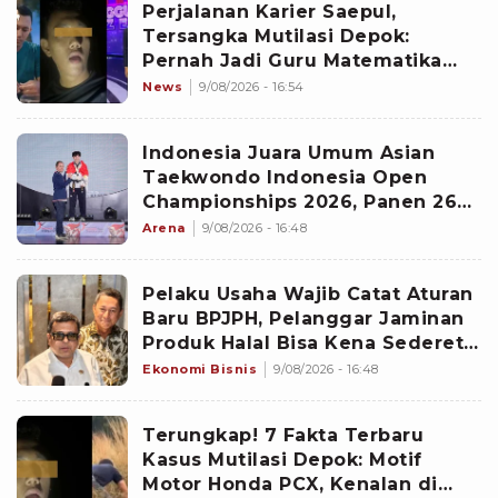
Perjalanan Karier Saepul,
Tersangka Mutilasi Depok:
Pernah Jadi Guru Matematika
hingga Tampil di TV
News
9/08/2026 - 16:54
Indonesia Juara Umum Asian
Taekwondo Indonesia Open
Championships 2026, Panen 26
Medali Usai Kalahkan 35 Negara
Arena
9/08/2026 - 16:48
Pelaku Usaha Wajib Catat Aturan
Baru BPJPH, Pelanggar Jaminan
Produk Halal Bisa Kena Sederet
Sanksi
Ekonomi Bisnis
9/08/2026 - 16:48
Terungkap! 7 Fakta Terbaru
Kasus Mutilasi Depok: Motif
Motor Honda PCX, Kenalan di