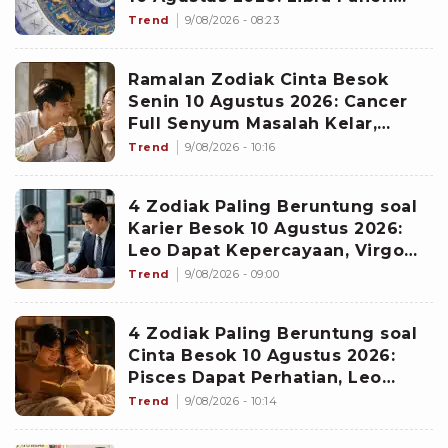
Proyek Emas
Trend
9/08/2026 - 08:23
Ramalan Zodiak Cinta Besok
Senin 10 Agustus 2026: Cancer
Full Senyum Masalah Kelar,
Scorpio Awas Terprovokasi
Trend
9/08/2026 - 10:16
Kabar Burung di Awal Pekan
4 Zodiak Paling Beruntung soal
Karier Besok 10 Agustus 2026:
Leo Dapat Kepercayaan, Virgo
Makin Diperhitungkan
Trend
9/08/2026 - 09:00
4 Zodiak Paling Beruntung soal
Cinta Besok 10 Agustus 2026:
Pisces Dapat Perhatian, Leo
Makin Dekat dengan Si Dia
Trend
9/08/2026 - 10:14