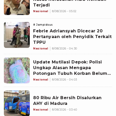
Terjadi
Nasional
8/08/2026 - 05:02
# Jampidsus
Febrie Adriansyah Dicecar 20
Pertanyaan oleh Penyidik Terkait
TPPU
Nasional
8/08/2026 - 04:30
Update Mutilasi Depok: Polisi
Ungkap Alasan Mengapa
Potongan Tubuh Korban Belum
Juga Ditemukan
Nasional
8/08/2026 - 04:03
80 Ribu Air Bersih Disalurkan
AHY di Madura
Nasional
8/08/2026 - 03:40