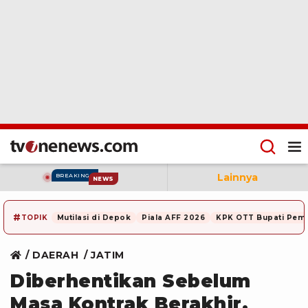
Lainnya
BREAKING
NEWS
#
TOPIK
Mutilasi di Depok
Piala AFF 2026
KPK OTT Bupati Pem
DAERAH
JATIM
Diberhentikan Sebelum
Masa Kontrak Berakhir,