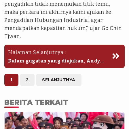
pengadilan tidak menemukan titik temu,
maka perkara ini akhirnya kami ajukan ke
Pengadilan Hubungan Industrial agar
mendapatkan kepastian hukum," ujar Go Chin
Tjwan.
Halaman Selanjutnya :
Dalam gugatan yang diajukan, Andy
tidak hanya mempersoalkan
pemutusan hubungan kerja sebelum
berakhirnya masa kontrak, tetapi juga
1
2
SELANJUTNYA
menuntut pembayaran berbagai hak
yang menurutnya belum diberikan
oleh perusahaan.
BERITA TERKAIT