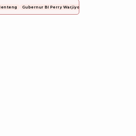
Menteng
Gubernur BI Perry Warjiyo Mundur