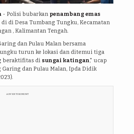
m
- Polisi bubarkan
penambang emas
n
di di Desa Tumbang Tungku, Kecamatan
gan , Kalimantan Tengah.
Garing dan Pulau Malan bersama
ngku turun ke lokasi dan ditemui tiga
 beraktifitas di
sungai katingan
," ucap
Garing dan Pulau Malan, Ipda Didik
023).
ADVERTISEMENT