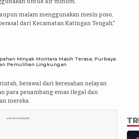
ggunakan untuk air minum.
maupun malam menggunakan mesin poso,
berasal dari Kecamatan Katingan Tengah,"
han Minyak Montara Masih Terasa, Purbaya
 dan Pemulihan Lingkungan
intah, berawal dari keresahan nelayan
an para penambang emas ilegal dan
an mereka.
TR
ADVERTISEMENT