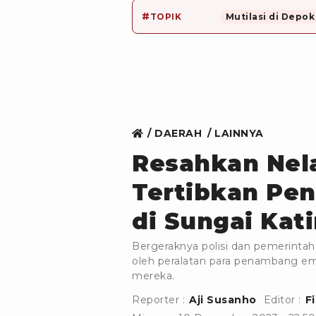
#
TOPIK
Mutilasi di Depok
DAERAH
LAINNYA
Resahkan Nela
Tertibkan Pe
di Sungai Kat
Bergeraknya polisi dan pemerintah
oleh peralatan para penambang e
mereka.
Reporter :
Aji Susanho
Editor :
F