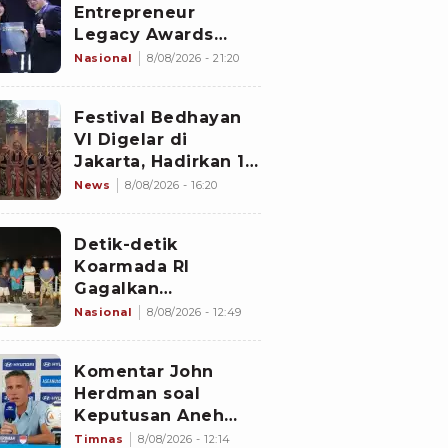
Entrepreneur
Legacy Awards
2026 Digelar di
Nasional
8/08/2026 - 21:20
Jiexpo Kemayoran,
Peserta dari 4
Festival Bedhayan
Negara Adu Karya
VI Digelar di
PMU
Jakarta, Hadirkan 16
Kelompok Tari dari
News
8/08/2026 - 16:20
Berbagai Daerah
Detik-detik
Koarmada RI
Gagalkan
Penyelundupan 1,3
Nasional
8/08/2026 - 12:49
Ton Diduga
Narkotika di
Komentar John
Perairan Bintan
Herdman soal
Keputusan Aneh
Wasit Laga Timnas
Timnas
8/08/2026 - 12:14