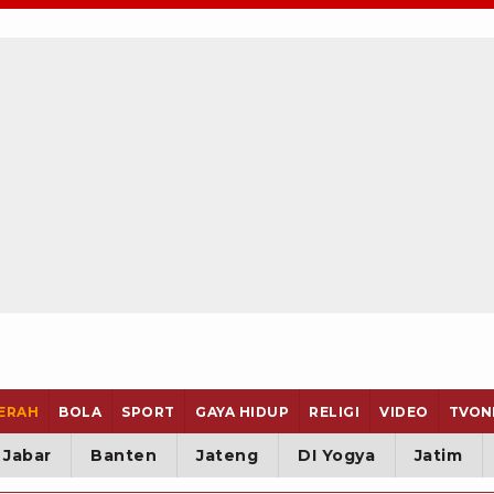
ERAH
BOLA
SPORT
GAYA HIDUP
RELIGI
VIDEO
TVON
Jabar
Banten
Jateng
DI Yogya
Jatim