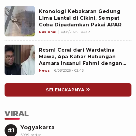
Kronologi Kebakaran Gedung
Lima Lantai di Cikini, Sempat
Coba Dipadamkan Pakai APAR
Nasional
6/08/2026 - 04:03
Resmi Cerai dari Wardatina
Mawa, Apa Kabar Hubungan
Asmara Insanul Fahmi dengan
Inara Rusli?
News
6/08/2026 - 02:43
SELENGKAPNYA
VIRAL
Yogyakarta
#1
6999 artikel