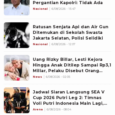
Pergantian Kapolri: Tidak Ada
Nasional
6/08/2026 - 15:47
Ratusan Senjata Api dan Air Gun
Ditemukan di Sekolah Swasta
Jakarta Selatan, Polisi Selidiki
Nasional
6/08/2026 - 12:07
Uang Rizky Billar, Lesti Kejora
Hingga Anak Ditilep Sampai Rp3,1
Miliar, Pelaku Disebut Orang
Terdekat
News
6/08/2026 - 02:05
Jadwal Siaran Langsung SEA V
Cup 2026 Putri Leg 2: Timnas
Voli Putri Indonesia Main Lagi,
Langsung Hadapi Vietnam
Arena
6/08/2026 - 08:04