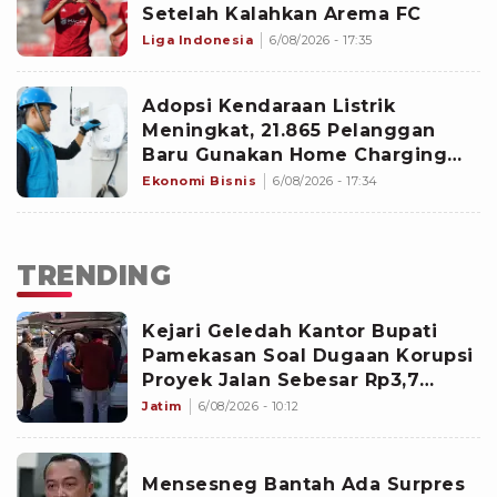
Setelah Kalahkan Arema FC
Liga Indonesia
6/08/2026 - 17:35
Adopsi Kendaraan Listrik
Meningkat, 21.865 Pelanggan
Baru Gunakan Home Charging
Services PLN pada Semester I
Ekonomi Bisnis
6/08/2026 - 17:34
2026
TRENDING
Kejari Geledah Kantor Bupati
Pamekasan Soal Dugaan Korupsi
Proyek Jalan Sebesar Rp3,7
Milliar
Jatim
6/08/2026 - 10:12
Mensesneg Bantah Ada Surpres