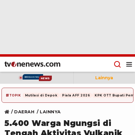
Lainnya
BREAKING
NEWS
#
TOPIK
Mutilasi di Depok
Piala AFF 2026
KPK OTT Bupati Pem
DAERAH
LAINNYA
5.400 Warga Ngungsi di
Tengah Aktivitas Vulkanik