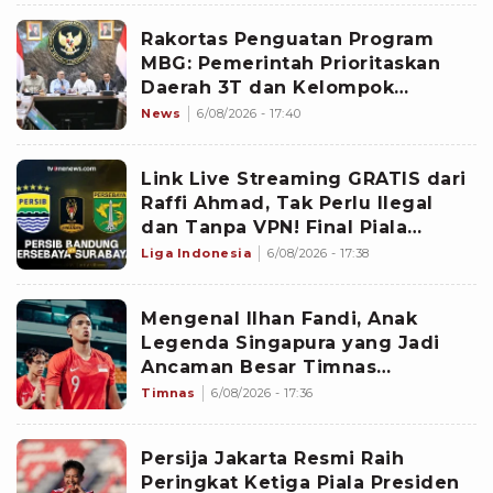
Rakortas Penguatan Program
MBG: Pemerintah Prioritaskan
Daerah 3T dan Kelompok
Sasaran Prioritas
News
6/08/2026 - 17:40
Link Live Streaming GRATIS dari
Raffi Ahmad, Tak Perlu Ilegal
dan Tanpa VPN! Final Piala
Presiden 2026 Persib vs
Liga Indonesia
6/08/2026 - 17:38
Persebaya
Mengenal Ilhan Fandi, Anak
Legenda Singapura yang Jadi
Ancaman Besar Timnas
Indonesia di Piala AFF 2026
Timnas
6/08/2026 - 17:36
Persija Jakarta Resmi Raih
Peringkat Ketiga Piala Presiden