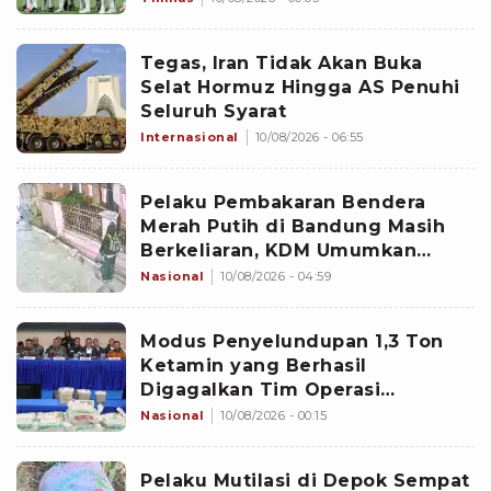
Pemain
Tegas, Iran Tidak Akan Buka
Selat Hormuz Hingga AS Penuhi
Seluruh Syarat
Internasional
10/08/2026 - 06:55
Pelaku Pembakaran Bendera
Merah Putih di Bandung Masih
Berkeliaran, KDM Umumkan
Sayembara Berhadiah
Nasional
10/08/2026 - 04:59
Modus Penyelundupan 1,3 Ton
Ketamin yang Berhasil
Digagalkan Tim Operasi
Gabungan di Perairan Natuna
Nasional
10/08/2026 - 00:15
Pelaku Mutilasi di Depok Sempat