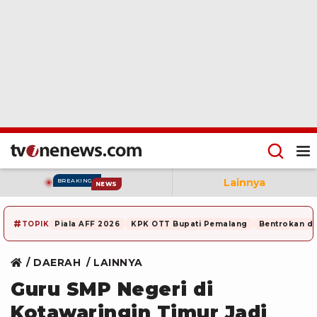
Lainnya
BREAKING
NEWS
#
TOPIK
Piala AFF 2026
KPK OTT Bupati Pemalang
Bentrokan di
DAERAH
LAINNYA
Guru SMP Negeri di
Kotawaringin Timur Jadi