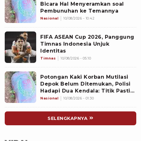
Bicara Hal Menyeramkan soal
Pembunuhan ke Temannya
Nasional
10/08/2026 - 10:42
FIFA ASEAN Cup 2026, Panggung
Timnas Indonesia Unjuk
Identitas
Timnas
10/08/2026 - 05:10
Potongan Kaki Korban Mutilasi
Depok Belum Ditemukan, Polisi
Hadapi Dua Kendala: Titik Pasti
Tersangka Membuangnya dan
Nasional
10/08/2026 - 01:30
Aliran Air
SELENGKAPNYA