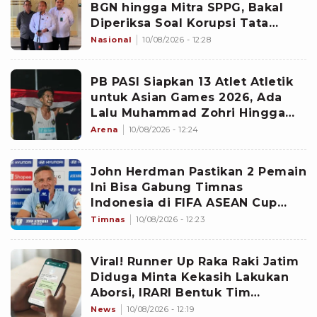
BGN hingga Mitra SPPG, Bakal
Diperiksa Soal Korupsi Tata
Kelola MBG
Nasional
10/08/2026 - 12:28
PB PASI Siapkan 13 Atlet Atletik
untuk Asian Games 2026, Ada
Lalu Muhammad Zohri Hingga
Robi Syianturi
Arena
10/08/2026 - 12:24
John Herdman Pastikan 2 Pemain
Ini Bisa Gabung Timnas
Indonesia di FIFA ASEAN Cup
2026
Timnas
10/08/2026 - 12:23
Viral! Runner Up Raka Raki Jatim
Diduga Minta Kekasih Lakukan
Aborsi, IRARI Bentuk Tim
Independen
News
10/08/2026 - 12:19