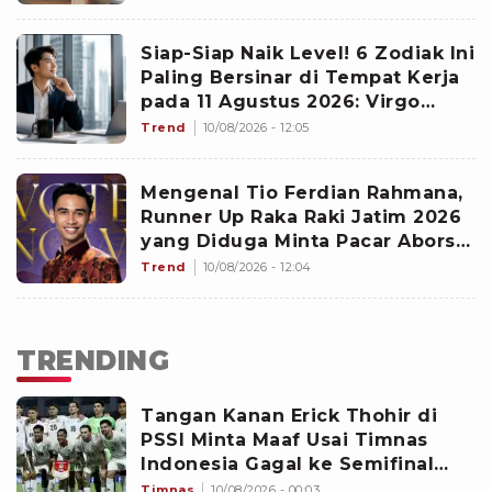
Siap-Siap Naik Level! 6 Zodiak Ini
Paling Bersinar di Tempat Kerja
pada 11 Agustus 2026: Virgo
Dapat Peran Penting
Trend
10/08/2026 - 12:05
Mengenal Tio Ferdian Rahmana,
Runner Up Raka Raki Jatim 2026
yang Diduga Minta Pacar Aborsi,
Benarkah Anak Pejabat?
Trend
10/08/2026 - 12:04
TRENDING
Tangan Kanan Erick Thohir di
PSSI Minta Maaf Usai Timnas
Indonesia Gagal ke Semifinal
Piala AFF 2026: Jangan Hujat
Timnas
10/08/2026 - 00:03