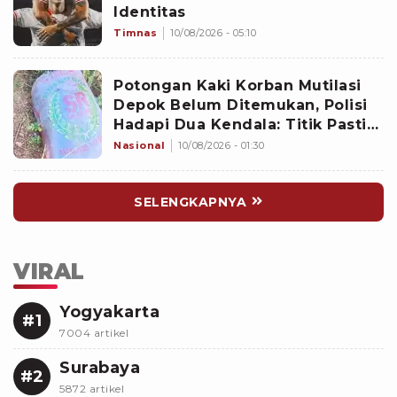
Identitas
Timnas
10/08/2026 - 05:10
Potongan Kaki Korban Mutilasi
Depok Belum Ditemukan, Polisi
Hadapi Dua Kendala: Titik Pasti
Tersangka Membuangnya dan
Nasional
10/08/2026 - 01:30
Aliran Air
SELENGKAPNYA
VIRAL
Yogyakarta
#1
7004 artikel
Surabaya
#2
5872 artikel