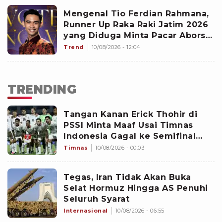
Mengenal Tio Ferdian Rahmana,
Runner Up Raka Raki Jatim 2026
yang Diduga Minta Pacar Aborsi,
Benarkah Anak Pejabat?
Trend
10/08/2026 - 12:04
TRENDING
Tangan Kanan Erick Thohir di
PSSI Minta Maaf Usai Timnas
Indonesia Gagal ke Semifinal
Piala AFF 2026: Jangan Hujat
Timnas
10/08/2026 - 00:03
Pemain
Tegas, Iran Tidak Akan Buka
Selat Hormuz Hingga AS Penuhi
Seluruh Syarat
Internasional
10/08/2026 - 06:55