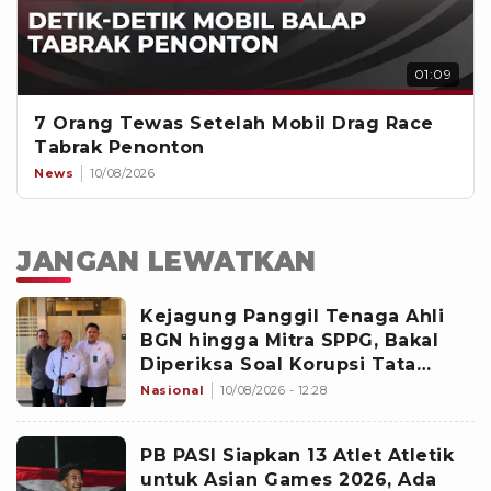
01:09
7 Orang Tewas Setelah Mobil Drag Race
Tabrak Penonton
News
10/08/2026
JANGAN LEWATKAN
Kejagung Panggil Tenaga Ahli
BGN hingga Mitra SPPG, Bakal
Diperiksa Soal Korupsi Tata
Kelola MBG
Nasional
10/08/2026 - 12:28
PB PASI Siapkan 13 Atlet Atletik
untuk Asian Games 2026, Ada