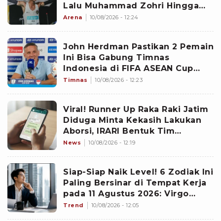
Lalu Muhammad Zohri Hingga
Robi Syianturi
Arena
10/08/2026 - 12:24
John Herdman Pastikan 2 Pemain
Ini Bisa Gabung Timnas
Indonesia di FIFA ASEAN Cup
2026
Timnas
10/08/2026 - 12:23
Viral! Runner Up Raka Raki Jatim
Diduga Minta Kekasih Lakukan
Aborsi, IRARI Bentuk Tim
Independen
News
10/08/2026 - 12:19
Siap-Siap Naik Level! 6 Zodiak Ini
Paling Bersinar di Tempat Kerja
pada 11 Agustus 2026: Virgo
Dapat Peran Penting
Trend
10/08/2026 - 12:05