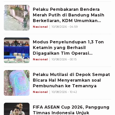
Pelaku Pembakaran Bendera
Merah Putih di Bandung Masih
Berkeliaran, KDM Umumkan
Sayembara Berhadiah
Nasional
10/08/2026 - 04:59
Modus Penyelundupan 1,3 Ton
Ketamin yang Berhasil
Digagalkan Tim Operasi
Gabungan di Perairan Natuna
Nasional
10/08/2026 - 00:15
Pelaku Mutilasi di Depok Sempat
Bicara Hal Menyeramkan soal
Pembunuhan ke Temannya
Nasional
10/08/2026 - 10:42
FIFA ASEAN Cup 2026, Panggung
Timnas Indonesia Unjuk