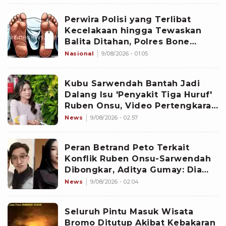
Perwira Polisi yang Terlibat
Kecelakaan hingga Tewaskan
Balita Ditahan, Polres Bone
Dalami Dugaan Rem Blong
Nasional
9/08/2026 - 01:05
Kubu Sarwendah Bantah Jadi
Dalang Isu 'Penyakit Tiga Huruf'
Ruben Onsu, Video Pertengkaran
Ikut Disorot
News
9/08/2026 - 02:57
Peran Betrand Peto Terkait
Konflik Ruben Onsu-Sarwendah
Dibongkar, Aditya Gumay: Dia
Pemegang Kartu
News
9/08/2026 - 02:04
Seluruh Pintu Masuk Wisata
Bromo Ditutup Akibat Kebakaran