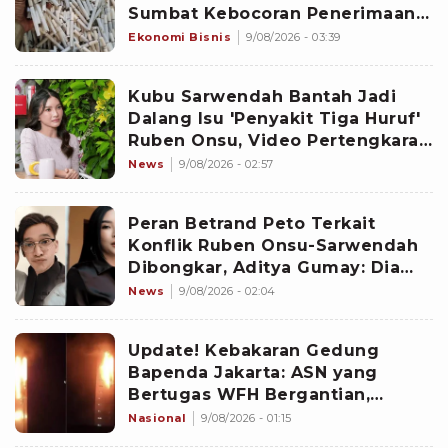
Sumbat Kebocoran Penerimaan
Negara
Ekonomi Bisnis
9/08/2026 - 03:39
Kubu Sarwendah Bantah Jadi
Dalang Isu 'Penyakit Tiga Huruf'
Ruben Onsu, Video Pertengkaran
Ikut Disorot
News
9/08/2026 - 02:57
Peran Betrand Peto Terkait
Konflik Ruben Onsu-Sarwendah
Dibongkar, Aditya Gumay: Dia
Pemegang Kartu
News
9/08/2026 - 02:04
Update! Kebakaran Gedung
Bapenda Jakarta: ASN yang
Bertugas WFH Bergantian,
Pramono Pastikan Layanan Tetap
Nasional
9/08/2026 - 01:15
Berjalan