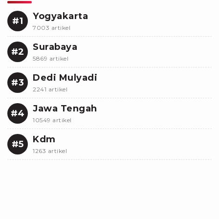
Yogyakarta
#1
7003 artikel
Surabaya
#2
5869 artikel
Dedi Mulyadi
#3
2241 artikel
Jawa Tengah
#4
10549 artikel
Kdm
#5
1263 artikel