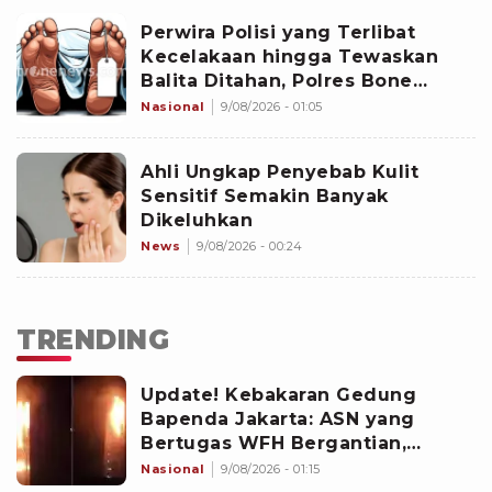
Perwira Polisi yang Terlibat
Kecelakaan hingga Tewaskan
Balita Ditahan, Polres Bone
Dalami Dugaan Rem Blong
Nasional
9/08/2026 - 01:05
Ahli Ungkap Penyebab Kulit
Sensitif Semakin Banyak
Dikeluhkan
News
9/08/2026 - 00:24
TRENDING
Update! Kebakaran Gedung
Bapenda Jakarta: ASN yang
Bertugas WFH Bergantian,
Pramono Pastikan Layanan Tetap
Nasional
9/08/2026 - 01:15
Berjalan