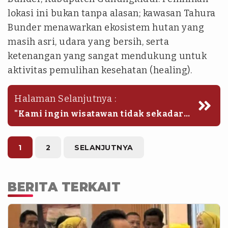
lokasi ini bukan tanpa alasan; kawasan Tahura
Bunder menawarkan ekosistem hutan yang
masih asri, udara yang bersih, serta
ketenangan yang sangat mendukung untuk
aktivitas pemulihan kesehatan (healing).
Halaman Selanjutnya :
"Kami ingin wisatawan tidak sekadar
berkunjung, tetapi juga membawa
pulang manfaat bagi kesehatan
mereka. Melalui kolaborasi dengan
1
2
SELANJUTNYA
Genitri Eco Wellness, kami yakin
potensi wisata kesehatan di
Gunungkidul dapat berkembang pesat,"
BERITA TERKAIT
ungkapnya.