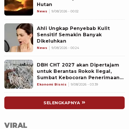
Hutan
News
9/08/2026 - 00:02
Ahli Ungkap Penyebab Kulit
Sensitif Semakin Banyak
Dikeluhkan
News
9/08/2026 - 00:24
DBH CHT 2027 akan Dipertajam
untuk Berantas Rokok Ilegal,
Sumbat Kebocoran Penerimaan
Negara
Ekonomi Bisnis
9/08/2026 - 03:39
SELENGKAPNYA
VIRAL