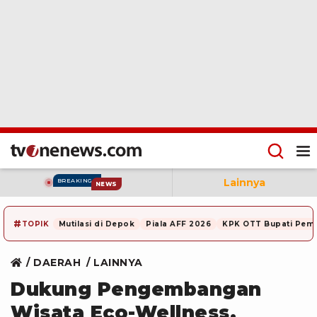
Lainnya
BREAKING
NEWS
#
TOPIK
Mutilasi di Depok
Piala AFF 2026
KPK OTT Bupati Pem
DAERAH
LAINNYA
‎Dukung Pengembangan
Wisata Eco-Wellness,