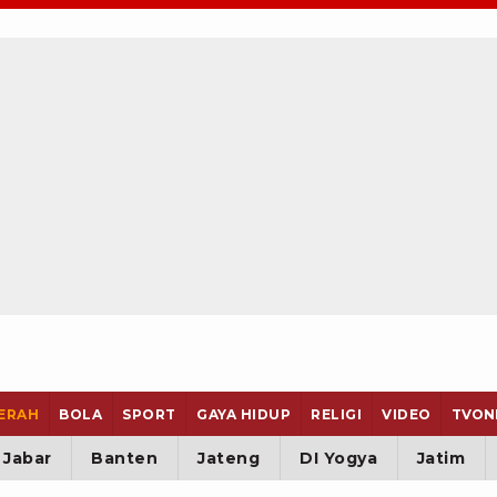
ERAH
BOLA
SPORT
GAYA HIDUP
RELIGI
VIDEO
TVON
Jabar
Banten
Jateng
DI Yogya
Jatim