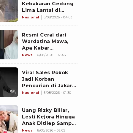
Kebakaran Gedung
Lima Lantai di
Cikini, Sempat Coba
Nasional
6/08/2026 - 04:03
Dipadamkan Pakai
APAR
Resmi Cerai dari
Wardatina Mawa,
Apa Kabar
Hubungan Asmara
News
6/08/2026 - 02:43
Insanul Fahmi
dengan Inara Rusli?
Viral Sales Rokok
Jadi Korban
Pencurian di Jakarta
Barat, Sejumlah
Nasional
6/08/2026 - 01:30
Slop Rokok dan
Uang Setoran Raib
Uang Rizky Billar,
Lesti Kejora Hingga
Anak Ditilep Sampai
Rp3,1 Miliar, Pelaku
News
6/08/2026 - 02:05