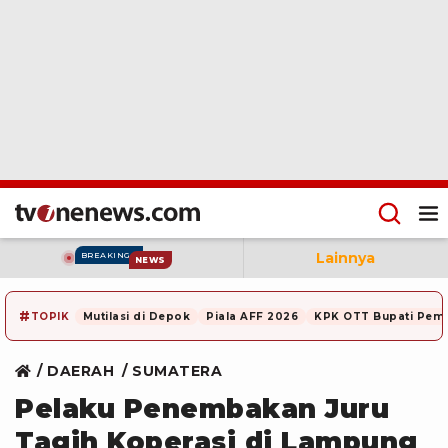
Lainnya
BREAKING
NEWS
#
TOPIK
Mutilasi di Depok
Piala AFF 2026
KPK OTT Bupati Pem
DAERAH
SUMATERA
Pelaku Penembakan Juru
Tagih Koperasi di Lampung