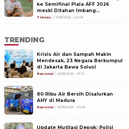
ke Semifinal Piala AFF 2026
meski Ditahan Imbang
Singapura?
Timnas
7/08/2026 - 23:49
TRENDING
Krisis Air dan Sampah Makin
Mendesak, 23 Negara Berkumpul
di Jakarta Bawa Solusi
Nasional
8/08/2026 - 01:15
80 Ribu Air Bersih Disalurkan
AHY di Madura
Nasional
8/08/2026 - 03:40
Update Mutilasi Depok: Polisi