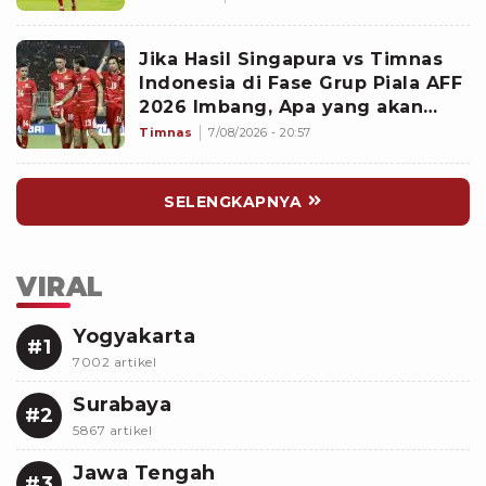
Jika Hasil Singapura vs Timnas
Indonesia di Fase Grup Piala AFF
2026 Imbang, Apa yang akan
Terjadi?
Timnas
7/08/2026 - 20:57
SELENGKAPNYA
VIRAL
Yogyakarta
#1
7002 artikel
Surabaya
#2
5867 artikel
Jawa Tengah
#3