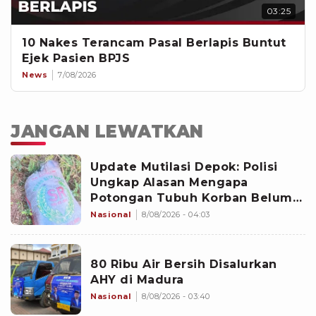
03:25
10 Nakes Terancam Pasal Berlapis Buntut
Ejek Pasien BPJS
News
7/08/2026
JANGAN LEWATKAN
Update Mutilasi Depok: Polisi
Ungkap Alasan Mengapa
Potongan Tubuh Korban Belum
Juga Ditemukan
Nasional
8/08/2026 - 04:03
80 Ribu Air Bersih Disalurkan
AHY di Madura
Nasional
8/08/2026 - 03:40