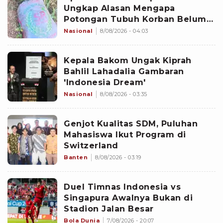
Ungkap Alasan Mengapa
Potongan Tubuh Korban Belum
Juga Ditemukan
Nasional
8/08/2026 - 04:03
Kepala Bakom Ungak Kiprah
Bahlil Lahadalia Gambaran
'Indonesia Dream'
Nasional
8/08/2026 - 03:35
Genjot Kualitas SDM, Puluhan
Mahasiswa Ikut Program di
Switzerland
Banten
8/08/2026 - 03:19
Duel Timnas Indonesia vs
Singapura Awalnya Bukan di
Stadion Jalan Besar
Bola Dunia
7/08/2026 - 20:07