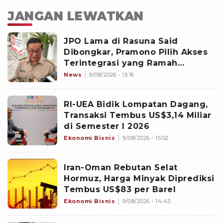
JANGAN LEWATKAN
JPO Lama di Rasuna Said
Dibongkar, Pramono Pilih Akses
Terintegrasi yang Ramah
Disabilitas
News
9/08/2026 - 15:16
RI-UEA Bidik Lompatan Dagang,
Transaksi Tembus US$3,14 Miliar
di Semester I 2026
Ekonomi Bisnis
9/08/2026 - 15:02
Iran-Oman Rebutan Selat
Hormuz, Harga Minyak Diprediksi
Tembus US$83 per Barel
Ekonomi Bisnis
9/08/2026 - 14:43