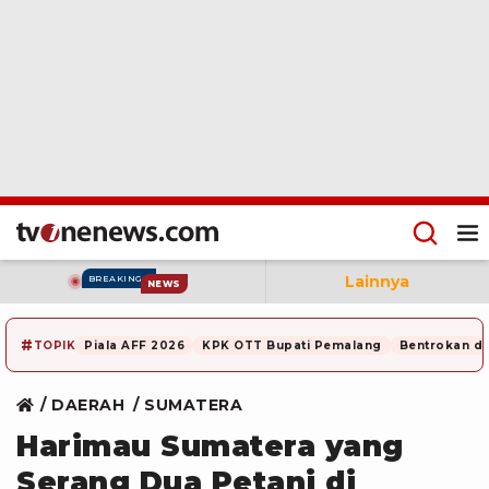
Lainnya
BREAKING
NEWS
#
TOPIK
Piala AFF 2026
KPK OTT Bupati Pemalang
Bentrokan di
DAERAH
SUMATERA
Harimau Sumatera yang
Serang Dua Petani di