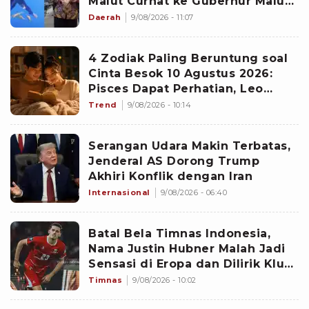
Malut Curhat ke Gubernur Malut
Sherly Tjoanda soal Rumpon
Daerah
9/08/2026 - 11:07
Ilegal
4 Zodiak Paling Beruntung soal
Cinta Besok 10 Agustus 2026:
Pisces Dapat Perhatian, Leo
Makin Dekat dengan Si Dia
Trend
9/08/2026 - 10:14
Serangan Udara Makin Terbatas,
Jenderal AS Dorong Trump
Akhiri Konflik dengan Iran
Internasional
9/08/2026 - 06:40
Batal Bela Timnas Indonesia,
Nama Justin Hubner Malah Jadi
Sensasi di Eropa dan Dilirik Klub
Kasta Teratas
Timnas
9/08/2026 - 10:02