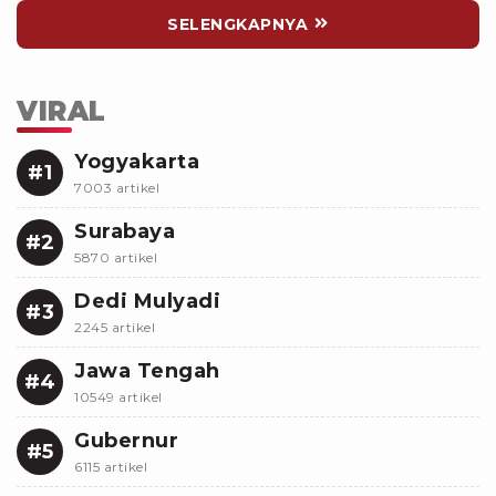
SELENGKAPNYA
VIRAL
Yogyakarta
#1
7003 artikel
Surabaya
#2
5870 artikel
Dedi Mulyadi
#3
2245 artikel
Jawa Tengah
#4
10549 artikel
Gubernur
#5
6115 artikel