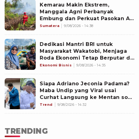
Kemarau Makin Ekstrem,
Manggala Agni Perbanyak
Embung dan Perkuat Pasokan Air
untuk Hadapi Karhutla
Sumatera
9/08/2026 - 14:38
Dedikasi Mantri BRI untuk
Masyarakat Wakatobi, Menjaga
Roda Ekonomi Tetap Berputar di
Surga Bahari
Ekonomi Bisnis
9/08/2026 - 14:35
Siapa Adriano Jeconia Padama?
Maba Undip yang Viral usai
Curhat Langsung ke Mentan soal
Harga Beras Mahal di Alor
Trend
9/08/2026 - 14:32
TRENDING