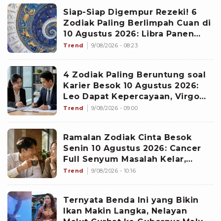
Siap-Siap Digempur Rezeki! 6
Zodiak Paling Berlimpah Cuan di
10 Agustus 2026: Libra Panen
Proyek Emas
Trend
9/08/2026 - 08:23
4 Zodiak Paling Beruntung soal
Karier Besok 10 Agustus 2026:
Leo Dapat Kepercayaan, Virgo
Makin Diperhitungkan
Trend
9/08/2026 - 09:00
Ramalan Zodiak Cinta Besok
Senin 10 Agustus 2026: Cancer
Full Senyum Masalah Kelar,
Scorpio Awas Terprovokasi
Trend
9/08/2026 - 10:16
Kabar Burung di Awal Pekan
Ternyata Benda Ini yang Bikin
Ikan Makin Langka, Nelayan