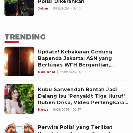
Polisi Dikerahkan
Jabar
9/08/2026 - 00:15
TRENDING
Update! Kebakaran Gedung
Bapenda Jakarta: ASN yang
Bertugas WFH Bergantian,
Pramono Pastikan Layanan Tetap
Nasional
9/08/2026 - 01:15
Berjalan
Kubu Sarwendah Bantah Jadi
Dalang Isu 'Penyakit Tiga Huruf'
Ruben Onsu, Video Pertengkaran
Ikut Disorot
News
9/08/2026 - 02:57
Perwira Polisi yang Terlibat