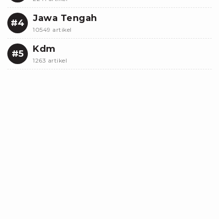
Jawa Tengah
#4
10549 artikel
Kdm
#5
1263 artikel