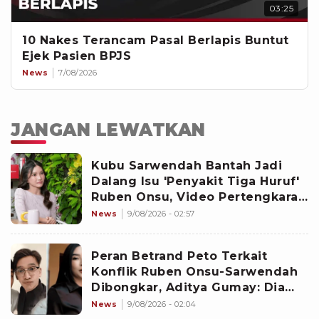
03:25
10 Nakes Terancam Pasal Berlapis Buntut
Ejek Pasien BPJS
News
7/08/2026
JANGAN LEWATKAN
Kubu Sarwendah Bantah Jadi
Dalang Isu 'Penyakit Tiga Huruf'
Ruben Onsu, Video Pertengkaran
Ikut Disorot
News
9/08/2026 - 02:57
Peran Betrand Peto Terkait
Konflik Ruben Onsu-Sarwendah
Dibongkar, Aditya Gumay: Dia
Pemegang Kartu
News
9/08/2026 - 02:04