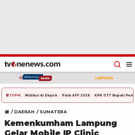
Lainnya
BREAKING
NEWS
#
TOPIK
Mutilasi di Depok
Piala AFF 2026
KPK OTT Bupati Pem
DAERAH
SUMATERA
Kemenkumham Lampung
Gelar Mobile IP Clinic