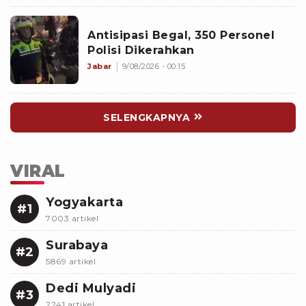
Antisipasi Begal, 350 Personel
Polisi Dikerahkan
Jabar
9/08/2026 - 00:15
SELENGKAPNYA
VIRAL
Yogyakarta
#1
7003 artikel
Surabaya
#2
5869 artikel
Dedi Mulyadi
#3
2241 artikel