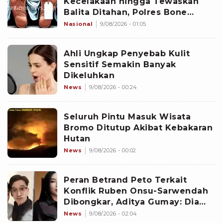
Kecelakaan hingga Tewaskan
Balita Ditahan, Polres Bone
Dalami Dugaan Rem Blong
Nasional
9/08/2026 - 01:05
Ahli Ungkap Penyebab Kulit
Sensitif Semakin Banyak
Dikeluhkan
News
9/08/2026 - 00:24
Seluruh Pintu Masuk Wisata
Bromo Ditutup Akibat Kebakaran
Hutan
News
9/08/2026 - 00:02
Peran Betrand Peto Terkait
Konflik Ruben Onsu-Sarwendah
Dibongkar, Aditya Gumay: Dia
Pemegang Kartu
News
9/08/2026 - 02:04