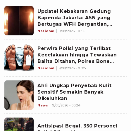
Update! Kebakaran Gedung
Bapenda Jakarta: ASN yang
Bertugas WFH Bergantian,
Pramono Pastikan Layanan Tetap
Nasional
9/08/2026 - 01:15
Berjalan
Perwira Polisi yang Terlibat
Kecelakaan hingga Tewaskan
Balita Ditahan, Polres Bone
Dalami Dugaan Rem Blong
Nasional
9/08/2026 - 01:05
Ahli Ungkap Penyebab Kulit
Sensitif Semakin Banyak
Dikeluhkan
News
9/08/2026 - 00:24
Antisipasi Begal, 350 Personel