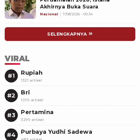
Akhirnya Buka Suara
Nasional
7/08/2026 - 00:34
SELENGKAPNYA
VIRAL
Rupiah
#1
1321 artikel
Bri
#2
1010 artikel
Pertamina
#3
3299 artikel
Purbaya Yudhi Sadewa
#4
483 artikel