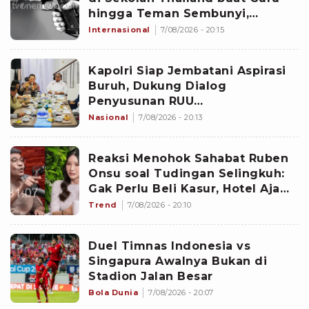
hingga Teman Sembunyi,
Identitas Pelaku ABG 14 Tahun
Internasional
7/08/2026 - 20:15
Kapolri Siap Jembatani Aspirasi
Buruh, Dukung Dialog
Penyusunan RUU
Ketenagakerjaan dengan DPR
Nasional
7/08/2026 - 20:13
Reaksi Menohok Sahabat Ruben
Onsu soal Tudingan Selingkuh:
Gak Perlu Beli Kasur, Hotel Aja
Selesai
Trend
7/08/2026 - 20:10
Duel Timnas Indonesia vs
Singapura Awalnya Bukan di
Stadion Jalan Besar
Bola Dunia
7/08/2026 - 20:07