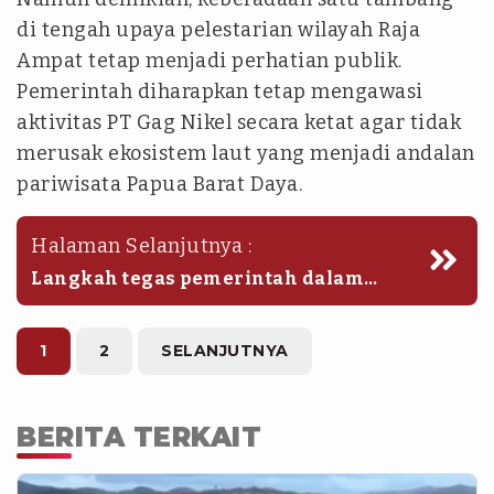
di tengah upaya pelestarian wilayah Raja
Ampat tetap menjadi perhatian publik.
Pemerintah diharapkan tetap mengawasi
aktivitas PT Gag Nikel secara ketat agar tidak
merusak ekosistem laut yang menjadi andalan
pariwisata Papua Barat Daya.
Halaman Selanjutnya :
Langkah tegas pemerintah dalam
mencabut izin tambang ini menjadi
sinyal kuat bahwa pembangunan
ekonomi tak boleh mengorbankan
1
2
SELANJUTNYA
warisan alam Indonesia. (nsp)
BERITA TERKAIT