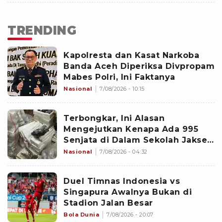
TRENDING
Kapolresta dan Kasat Narkoba
Banda Aceh Diperiksa Divpropam
Mabes Polri, Ini Faktanya
Nasional
7/08/2026 - 10:15
Terbongkar, Ini Alasan
Mengejutkan Kenapa Ada 995
Senjata di Dalam Sekolah Jaksel
Sejak 2020
Nasional
7/08/2026 - 04:32
Duel Timnas Indonesia vs
Singapura Awalnya Bukan di
Stadion Jalan Besar
Bola Dunia
7/08/2026 - 20:07