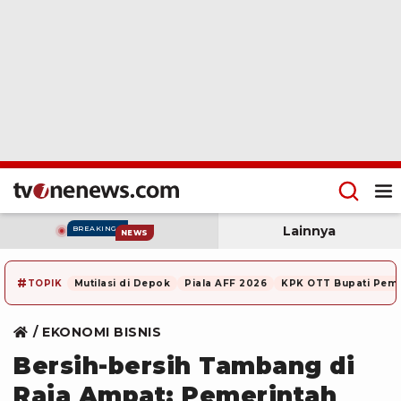
Lainnya
BREAKING
NEWS
#
TOPIK
Mutilasi di Depok
Piala AFF 2026
KPK OTT Bupati Pem
EKONOMI BISNIS
Bersih-bersih Tambang di
Raja Ampat: Pemerintah