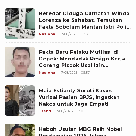
Beredar Diduga Curhatan Winda
Lorenza ke Sahabat, Temukan
Fakta Sebelum Mantan Istri Polisi
di Medan Tewas
Nasional
7/08/2026 - 18:17
Fakta Baru Pelaku Mutilasi di
Depok: Mendadak Resign Kerja
Goreng Piscok Usai Izin
Interview di Mal
Nasional
7/08/2026 - 06:57
Maia Estianty Soroti Kasus
Yurizal Pasien BPJS, Ingatkan
Nakes untuk Jaga Empati
Trend
7/08/2026 - 11:10
Heboh Usulan MBG Raih Nobel
Perdamaian 2026, Istana