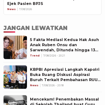
Ejek Pasien BPJS
News
7/08/2026
JANGAN LEWATKAN
5 Fakta Mediasi Kedua Hak Asuh
Anak Ruben Onsu dan
Sarwendah, Ditunda hingga 13
Agustus 2026
Trend
7/08/2026 - 20:21
KBPBI Apresiasi Langkah Kapolri
Buka Ruang Diskusi Aspirasi
Buruh Terkait Pembahasan RUU
Ketenagakerjaan
News
7/08/2026 - 20:18
Mencekam! Penembakan Massal
di Sekolah Thailand buat Guru