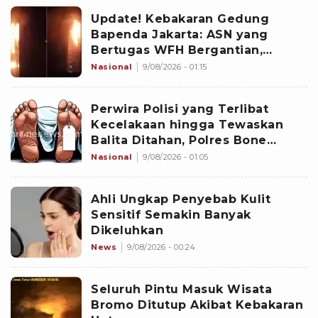
Update! Kebakaran Gedung
Bapenda Jakarta: ASN yang
Bertugas WFH Bergantian,
Pramono Pastikan Layanan Tetap
Nasional
9/08/2026 - 01:15
Berjalan
Perwira Polisi yang Terlibat
Kecelakaan hingga Tewaskan
Balita Ditahan, Polres Bone
Dalami Dugaan Rem Blong
Nasional
9/08/2026 - 01:05
Ahli Ungkap Penyebab Kulit
Sensitif Semakin Banyak
Dikeluhkan
News
9/08/2026 - 00:24
Seluruh Pintu Masuk Wisata
Bromo Ditutup Akibat Kebakaran