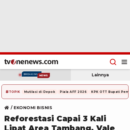
Lainnya
BREAKING
NEWS
#
TOPIK
Mutilasi di Depok
Piala AFF 2026
KPK OTT Bupati Pem
EKONOMI BISNIS
Reforestasi Capai 3 Kali
Lipat Area Tambang, Vale