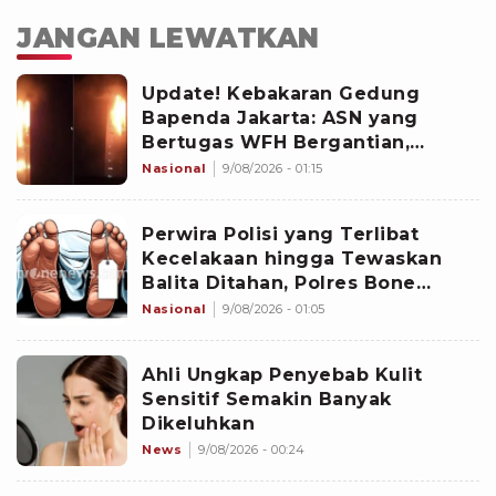
JANGAN LEWATKAN
Update! Kebakaran Gedung
Bapenda Jakarta: ASN yang
Bertugas WFH Bergantian,
Pramono Pastikan Layanan Tetap
Nasional
9/08/2026 - 01:15
Berjalan
Perwira Polisi yang Terlibat
Kecelakaan hingga Tewaskan
Balita Ditahan, Polres Bone
Dalami Dugaan Rem Blong
Nasional
9/08/2026 - 01:05
Ahli Ungkap Penyebab Kulit
Sensitif Semakin Banyak
Dikeluhkan
News
9/08/2026 - 00:24