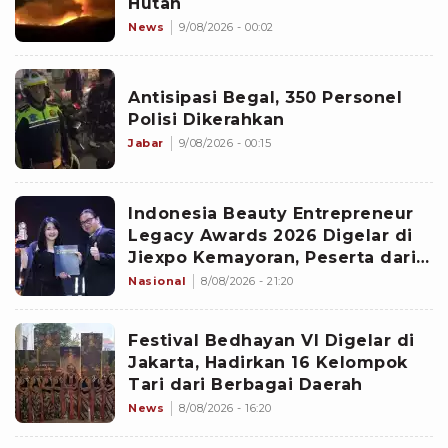
Hutan
News
9/08/2026 - 00:02
Antisipasi Begal, 350 Personel
Polisi Dikerahkan
Jabar
9/08/2026 - 00:15
Indonesia Beauty Entrepreneur
Legacy Awards 2026 Digelar di
Jiexpo Kemayoran, Peserta dari
4 Negara Adu Karya PMU
Nasional
8/08/2026 - 21:20
Festival Bedhayan VI Digelar di
Jakarta, Hadirkan 16 Kelompok
Tari dari Berbagai Daerah
News
8/08/2026 - 16:20