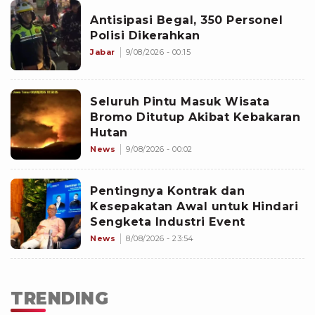
Antisipasi Begal, 350 Personel
Polisi Dikerahkan
Jabar
9/08/2026 - 00:15
Seluruh Pintu Masuk Wisata
Bromo Ditutup Akibat Kebakaran
Hutan
News
9/08/2026 - 00:02
Pentingnya Kontrak dan
Kesepakatan Awal untuk Hindari
Sengketa Industri Event
News
8/08/2026 - 23:54
TRENDING