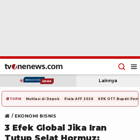
Lainnya
BREAKING
NEWS
#
TOPIK
Mutilasi di Depok
Piala AFF 2026
KPK OTT Bupati Pem
EKONOMI BISNIS
3 Efek Global Jika Iran
Tutup Selat Hormuz: