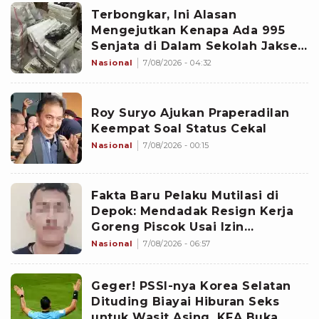
Terbongkar, Ini Alasan
Mengejutkan Kenapa Ada 995
Senjata di Dalam Sekolah Jaksel
Sejak 2020
Nasional
7/08/2026 - 04:32
Roy Suryo Ajukan Praperadilan
Keempat Soal Status Cekal
Nasional
7/08/2026 - 00:15
Fakta Baru Pelaku Mutilasi di
Depok: Mendadak Resign Kerja
Goreng Piscok Usai Izin
Interview di Mal
Nasional
7/08/2026 - 06:57
Geger! PSSI-nya Korea Selatan
Dituding Biayai Hiburan Seks
untuk Wasit Asing, KFA Buka