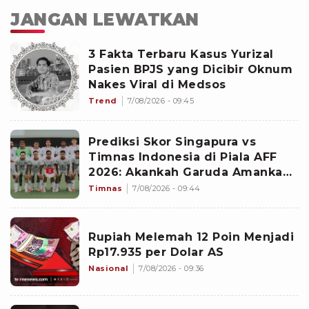
JANGAN LEWATKAN
3 Fakta Terbaru Kasus Yurizal
Pasien BPJS yang Dicibir Oknum
Nakes Viral di Medsos
Trend
7/08/2026 - 09:45
Prediksi Skor Singapura vs
Timnas Indonesia di Piala AFF
2026: Akankah Garuda Amankan
Tiket Semifinal?
Timnas
7/08/2026 - 09:44
Rupiah Melemah 12 Poin Menjadi
Rp17.935 per Dolar AS
Nasional
7/08/2026 - 09:36