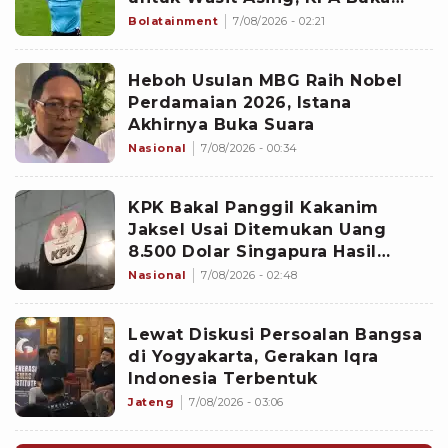
Suara
Bolatainment
7/08/2026 - 02:21
Heboh Usulan MBG Raih Nobel
Perdamaian 2026, Istana
Akhirnya Buka Suara
Nasional
7/08/2026 - 00:34
KPK Bakal Panggil Kakanim
Jaksel Usai Ditemukan Uang
8.500 Dolar Singapura Hasil
Penggeledahan
Nasional
7/08/2026 - 02:48
Lewat Diskusi Persoalan Bangsa
di Yogyakarta, Gerakan Iqra
Indonesia Terbentuk
Jateng
7/08/2026 - 03:06