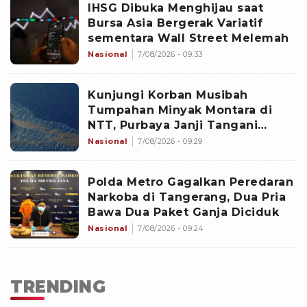
IHSG Dibuka Menghijau saat
Bursa Asia Bergerak Variatif
sementara Wall Street Melemah
Nasional
7/08/2026 - 09:33
Kunjungi Korban Musibah
Tumpahan Minyak Montara di
NTT, Purbaya Janji Tangani
Dampak Sosial-Ekonomi
Nasional
7/08/2026 - 09:29
Polda Metro Gagalkan Peredaran
Narkoba di Tangerang, Dua Pria
Bawa Dua Paket Ganja Diciduk
Nasional
7/08/2026 - 09:24
TRENDING