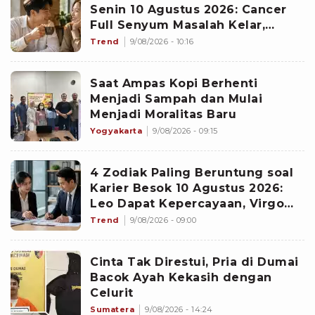
Senin 10 Agustus 2026: Cancer
Full Senyum Masalah Kelar,
Scorpio Awas Terprovokasi
Trend
9/08/2026 - 10:16
Kabar Burung di Awal Pekan
Saat Ampas Kopi Berhenti
Menjadi Sampah dan Mulai
Menjadi Moralitas Baru
Yogyakarta
9/08/2026 - 09:15
4 Zodiak Paling Beruntung soal
Karier Besok 10 Agustus 2026:
Leo Dapat Kepercayaan, Virgo
Makin Diperhitungkan
Trend
9/08/2026 - 09:00
Cinta Tak Direstui, Pria di Dumai
Bacok Ayah Kekasih dengan
Celurit
Sumatera
9/08/2026 - 14:24