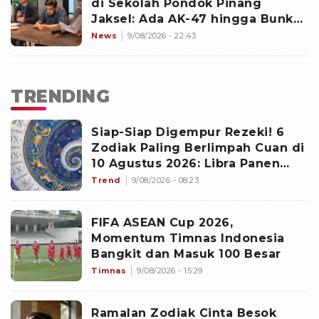
di Sekolah Pondok Pinang
Jaksel: Ada AK-47 hingga Bunker
Terkunci
News
9/08/2026 - 22:43
TRENDING
Siap-Siap Digempur Rezeki! 6
Zodiak Paling Berlimpah Cuan di
10 Agustus 2026: Libra Panen
Proyek Emas
Trend
9/08/2026 - 08:23
FIFA ASEAN Cup 2026,
Momentum Timnas Indonesia
Bangkit dan Masuk 100 Besar
Timnas
9/08/2026 - 15:29
Ramalan Zodiak Cinta Besok