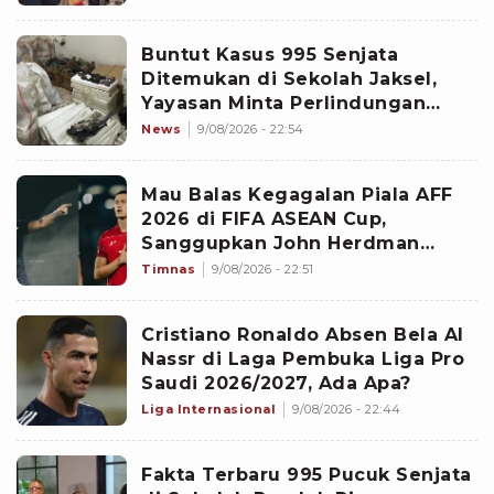
Buntut Kasus 995 Senjata
Ditemukan di Sekolah Jaksel,
Yayasan Minta Perlindungan
KPAI: Bagaimana Nasib Para
News
9/08/2026 - 22:54
Siswa?
Mau Balas Kegagalan Piala AFF
2026 di FIFA ASEAN Cup,
Sanggupkan John Herdman
Bawa Jay Idzes ke Timnas
Timnas
9/08/2026 - 22:51
Indonesia?
Cristiano Ronaldo Absen Bela Al
Nassr di Laga Pembuka Liga Pro
Saudi 2026/2027, Ada Apa?
Liga Internasional
9/08/2026 - 22:44
Fakta Terbaru 995 Pucuk Senjata