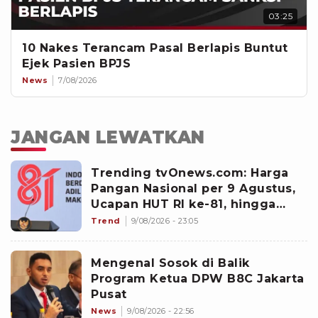
03:25
10 Nakes Terancam Pasal Berlapis Buntut
Ejek Pasien BPJS
News
7/08/2026
JANGAN LEWATKAN
Trending tvOnews.com: Harga
Pangan Nasional per 9 Agustus,
Ucapan HUT RI ke-81, hingga
Viral Foto Pengantin "Yank Uwes
Trend
9/08/2026 - 23:05
Yank"
Mengenal Sosok di Balik
Program Ketua DPW B8C Jakarta
Pusat
News
9/08/2026 - 22:56