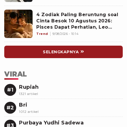
4 Zodiak Paling Beruntung soal
Cinta Besok 10 Agustus 2026:
Pisces Dapat Perhatian, Leo
Makin Dekat dengan Si Dia
Trend
9/08/2026 - 10:14
SELENGKAPNYA
VIRAL
Rupiah
#1
1321 artikel
Bri
#2
1012 artikel
Purbaya Yudhi Sadewa
#3