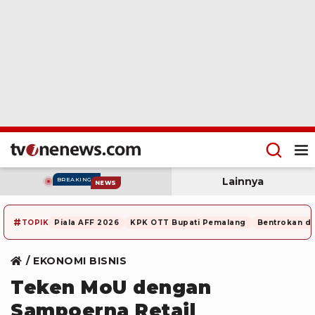
Lainnya
BREAKING
NEWS
#
TOPIK
Piala AFF 2026
KPK OTT Bupati Pemalang
Bentrokan di
EKONOMI BISNIS
Teken MoU dengan
Sampoerna Retail