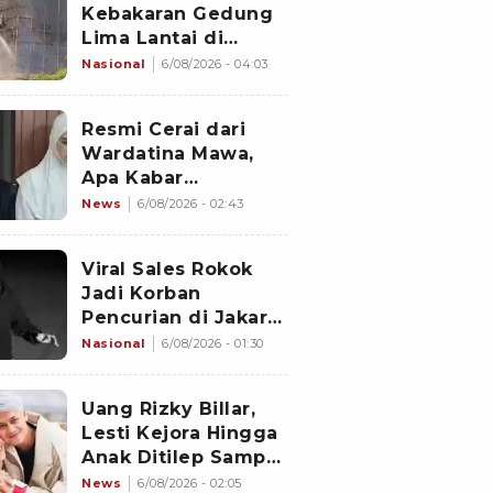
Kebakaran Gedung
Lima Lantai di
Cikini, Sempat Coba
Nasional
6/08/2026 - 04:03
Dipadamkan Pakai
APAR
Resmi Cerai dari
Wardatina Mawa,
Apa Kabar
Hubungan Asmara
News
6/08/2026 - 02:43
Insanul Fahmi
dengan Inara Rusli?
Viral Sales Rokok
Jadi Korban
Pencurian di Jakarta
Barat, Sejumlah
Nasional
6/08/2026 - 01:30
Slop Rokok dan
Uang Setoran Raib
Uang Rizky Billar,
Lesti Kejora Hingga
Anak Ditilep Sampai
Rp3,1 Miliar, Pelaku
News
6/08/2026 - 02:05