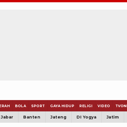
ERAH
BOLA
SPORT
GAYA HIDUP
RELIGI
VIDEO
TVON
Jabar
Banten
Jateng
DI Yogya
Jatim