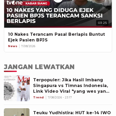
03:25
10 Nakes Terancam Pasal Berlapis Buntut
Ejek Pasien BPJS
News
7/08/2026
JANGAN LEWATKAN
Terpopuler: Jika Hasil Imbang
Singapura vs Timnas Indonesia,
Link Video Viral "yang wes yang",
hingga Dokter dan Nakes
Trend
7/08/2026 - 23:17
Penghujat Yurizal
Teuku Yudhistira: HUT ke-14 IWO