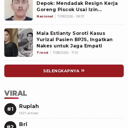
Depok: Mendadak Resign Kerja
Goreng Piscok Usai Izin
Interview di Mal
Nasional
7/08/2026 - 06:57
Maia Estianty Soroti Kasus
Yurizal Pasien BPJS, Ingatkan
Nakes untuk Jaga Empati
Trend
7/08/2026 - 11:10
SELENGKAPNYA
VIRAL
Rupiah
#1
1321 artikel
Bri
#2