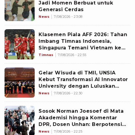
Jadi Momen Berbuat untuk
Generasi Cerdas
News
7/08/2026 - 23:08
Klasemen Piala AFF 2026: Tahan
Imbang Timnas Indonesia,
Singapura Temani Vietnam ke
Semifinal Sebagai Runner Up
Timnas
7/08/2026 - 22:55
Grup A
Gelar Wisuda di TMII, UNSIA
Kebut Transformasi AI Innovator
University dengan Luluskan
1.098 Talenta Digital
News
7/08/2026 - 22:30
Sosok Norman Joesoef di Mata
Akademisi hingga Komentar
DPR, Dosen Unhan: Berpotensi
Perkuat Sinergi Kebijakan
News
7/08/2026 - 22:25