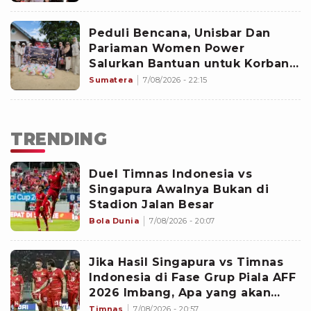
Peduli Bencana, Unisbar Dan
Pariaman Women Power
Salurkan Bantuan untuk Korban
Banjir di Padang
Sumatera
7/08/2026 - 22:15
TRENDING
Duel Timnas Indonesia vs
Singapura Awalnya Bukan di
Stadion Jalan Besar
Bola Dunia
7/08/2026 - 20:07
Jika Hasil Singapura vs Timnas
Indonesia di Fase Grup Piala AFF
2026 Imbang, Apa yang akan
Terjadi?
Timnas
7/08/2026 - 20:57