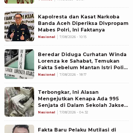
Kapolresta dan Kasat Narkoba
Banda Aceh Diperiksa Divpropam
Mabes Polri, Ini Faktanya
Nasional
7/08/2026 - 10:15
Beredar Diduga Curhatan Winda
Lorenza ke Sahabat, Temukan
Fakta Sebelum Mantan Istri Polisi
di Medan Tewas
Nasional
7/08/2026 - 18:17
Terbongkar, Ini Alasan
Mengejutkan Kenapa Ada 995
Senjata di Dalam Sekolah Jaksel
Sejak 2020
Nasional
7/08/2026 - 04:32
Fakta Baru Pelaku Mutilasi di