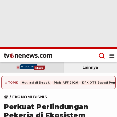
Lainnya
BREAKING
NEWS
#
TOPIK
Mutilasi di Depok
Piala AFF 2026
KPK OTT Bupati Pem
EKONOMI BISNIS
Perkuat Perlindungan
Pekerja di Ekosistem