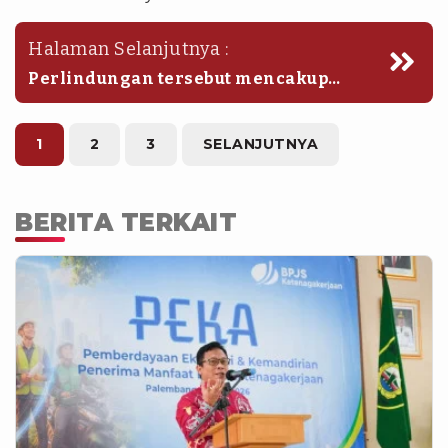
Halaman Selanjutnya :
Perlindungan tersebut mencakup
berbagai risiko kerja seperti
kecelakaan kerja, Jaminan Hari Tua
(JHT), Jaminan Pensiun (JP), hingga
1
2
3
SELANJUTNYA
risiko kematian.
BERITA TERKAIT