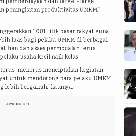
m pemberdayaan dan target-target
an peningkatan produktivitas UMKM,”
nggerakkan 1.001 titik pasar rakyat guna
bih luas bagi pelaku UMKM di berbagai
elatihan dan akses permodalan terus
laku usaha kecil naik kelas.
ng terus-menerus menciptakan kegiatan-
 rakyat untuk mendorong para pelaku UMKM
lebih bergairah,” katanya.
ADVERTISEMENT