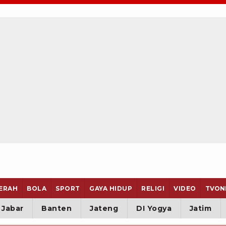
ERAH
BOLA
SPORT
GAYA HIDUP
RELIGI
VIDEO
TVON
Jabar
Banten
Jateng
DI Yogya
Jatim