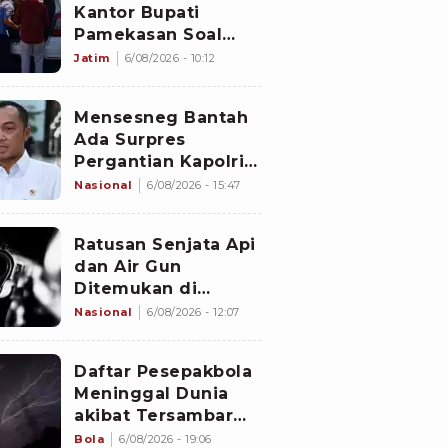
Kantor Bupati
Pamekasan Soal
Dugaan Korupsi
Jatim
6/08/2026 - 10:12
Proyek Jalan
Sebesar Rp3,7
Mensesneg Bantah
Milliar
Ada Surpres
Pergantian Kapolri:
Tidak Ada
Nasional
6/08/2026 - 15:47
Ratusan Senjata Api
dan Air Gun
Ditemukan di
Sekolah Swasta
Nasional
6/08/2026 - 12:07
Jakarta Selatan,
Polisi Selidiki
Daftar Pesepakbola
Meninggal Dunia
akibat Tersambar
Petir, Ada dari
Bola
6/08/2026 - 19:06