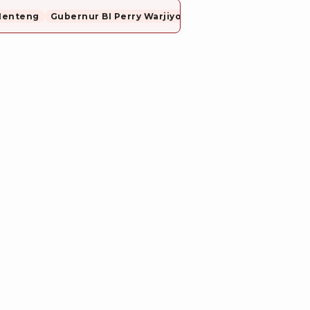
Menteng
Gubernur BI Perry Warjiyo Mundur