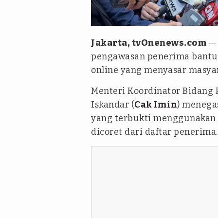
tvOnenews.com/Abdul Gani Si
Jakarta, tvOnenews.com
— 
pengawasan penerima bantuan
online yang menyasar masyar
Menteri Koordinator Bidang
Iskandar (
Cak Imin
) menegas
yang terbukti menggunakan 
dicoret dari daftar penerima.