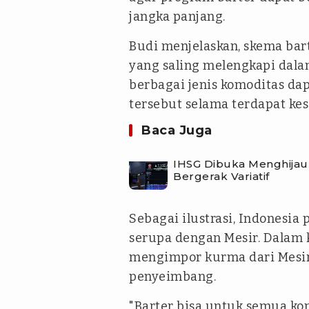
jangka panjang.
Budi menjelaskan, skema bar
yang saling melengkapi dalam
berbagai jenis komoditas d
tersebut selama terdapat kes
Baca Juga
IHSG Dibuka Menghijau 
Bergerak Variatif
Sebagai ilustrasi, Indonesi
serupa dengan Mesir. Dalam k
mengimpor kurma dari Mesir
penyeimbang.
"Barter bisa untuk semua kom