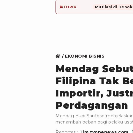
#
TOPIK
Mutilasi di Depok
EKONOMI BISNIS
Mendag Sebut
Filipina Tak B
Importir, Jus
Perdagangan
Mendag Budi Santoso menjelaskan b
menambah beban bagi pelaku usaha,
Reporter :
Tim tvonenews.com