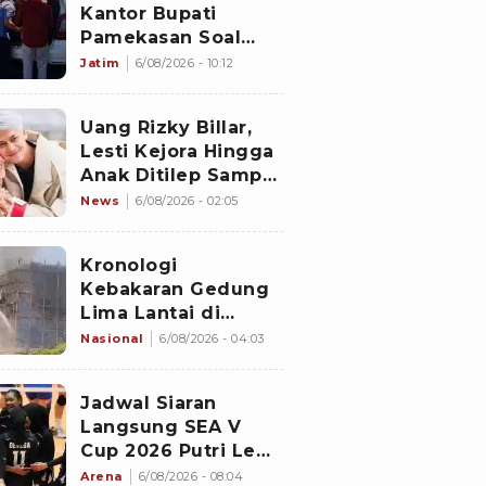
Kantor Bupati
Pamekasan Soal
Dugaan Korupsi
Jatim
6/08/2026 - 10:12
Proyek Jalan
Sebesar Rp3,7
Uang Rizky Billar,
Milliar
Lesti Kejora Hingga
Anak Ditilep Sampai
Rp3,1 Miliar, Pelaku
News
6/08/2026 - 02:05
Disebut Orang
Terdekat
Kronologi
Kebakaran Gedung
Lima Lantai di
Cikini, Sempat Coba
Nasional
6/08/2026 - 04:03
Dipadamkan Pakai
APAR
Jadwal Siaran
Langsung SEA V
Cup 2026 Putri Leg
2: Timnas Voli Putri
Arena
6/08/2026 - 08:04