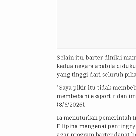
Selain itu, barter dinilai
kedua negara apabila diduk
yang tinggi dari seluruh piha
"Saya pikir itu tidak membe
membebani eksportir dan impo
(8/6/2026).
Ia menuturkan pemerintah I
Filipina mengenai pentingn
agar program barter dapat b