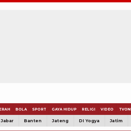
ERAH
BOLA
SPORT
GAYA HIDUP
RELIGI
VIDEO
TVON
Jabar
Banten
Jateng
DI Yogya
Jatim