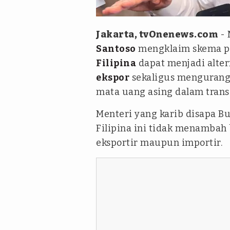
tvOnenews.com/Abdul Gani Si
Jakarta, tvOnenews.com
- 
Santoso
mengklaim skema 
Filipina
dapat menjadi alter
ekspor
sekaligus mengurang
mata uang asing dalam transak
Menteri yang karib disapa Bu
Filipina ini tidak menambah 
eksportir maupun importir.