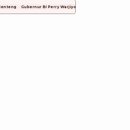
Menteng
Gubernur BI Perry Warjiyo Mundur