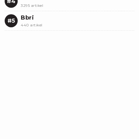
#4
3295 artikel
Bbri
#5
440 artikel