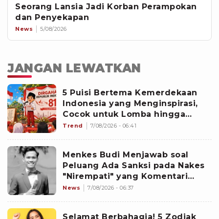
Seorang Lansia Jadi Korban Perampokan
dan Penyekapan
News
5/08/2026
JANGAN LEWATKAN
5 Puisi Bertema Kemerdekaan
Indonesia yang Menginspirasi,
Cocok untuk Lomba hingga
Upacara HUT ke-81 RI
Trend
7/08/2026 - 06:41
Menkes Budi Menjawab soal
Peluang Ada Sanksi pada Nakes
"Nirempati" yang Komentari
Curhatan Pasien BPJS Yurizal
News
7/08/2026 - 06:37
Selamat Berbahagia! 5 Zodiak