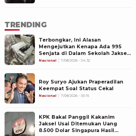
TRENDING
Terbongkar, Ini Alasan
Mengejutkan Kenapa Ada 995
Senjata di Dalam Sekolah Jaksel
Sejak 2020
Nasional
7/08/2026 - 04:32
Roy Suryo Ajukan Praperadilan
Keempat Soal Status Cekal
Nasional
7/08/2026 - 00:15
KPK Bakal Panggil Kakanim
Jaksel Usai Ditemukan Uang
8.500 Dolar Singapura Hasil