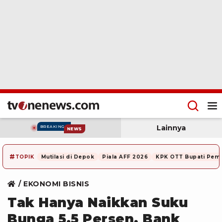
Lainnya
BREAKING
NEWS
#
TOPIK
Mutilasi di Depok
Piala AFF 2026
KPK OTT Bupati Pem
EKONOMI BISNIS
Tak Hanya Naikkan Suku
Bunga 5,5 Persen, Bank