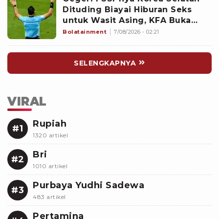
Dituding Biayai Hiburan Seks
untuk Wasit Asing, KFA Buka
Suara
Bolatainment
7/08/2026 - 02:21
SELENGKAPNYA
VIRAL
Rupiah
#1
1320 artikel
Bri
#2
1010 artikel
Purbaya Yudhi Sadewa
#3
483 artikel
Pertamina