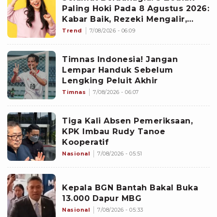
Paling Hoki Pada 8 Agustus 2026:
Kabar Baik, Rezeki Mengalir,
Peluang Baru Berdatangan
Trend
7/08/2026 - 06:09
Timnas Indonesia! Jangan
Lempar Handuk Sebelum
Lengking Peluit Akhir
Timnas
7/08/2026 - 06:07
Tiga Kali Absen Pemeriksaan,
KPK Imbau Rudy Tanoe
Kooperatif
Nasional
7/08/2026 - 05:51
Kepala BGN Bantah Bakal Buka
13.000 Dapur MBG
Nasional
7/08/2026 - 05:33