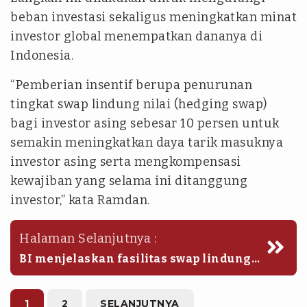
beban investasi sekaligus meningkatkan minat
investor global menempatkan dananya di
Indonesia.
“Pemberian insentif berupa penurunan
tingkat swap lindung nilai
(hedging swap)
bagi investor asing sebesar 10 persen untuk
semakin meningkatkan daya tarik masuknya
investor asing serta mengkompensasi
kewajiban yang selama ini ditanggung
investor,” kata Ramdan.
Halaman Selanjutnya :
BI menjelaskan fasilitas swap lindung
nilai selama ini menjadi instrumen
penting bagi investor asing untuk
mengelola risiko pergerakan nilai
1
2
SELANJUTNYA