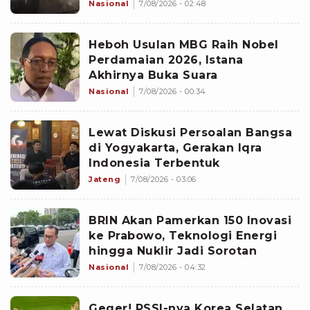
Penggeledahan
Nasional
7/08/2026 - 02:48
Heboh Usulan MBG Raih Nobel
Perdamaian 2026, Istana
Akhirnya Buka Suara
Nasional
7/08/2026 - 00:34
Lewat Diskusi Persoalan Bangsa
di Yogyakarta, Gerakan Iqra
Indonesia Terbentuk
Jateng
7/08/2026 - 03:06
BRIN Akan Pamerkan 150 Inovasi
ke Prabowo, Teknologi Energi
hingga Nuklir Jadi Sorotan
Nasional
7/08/2026 - 04:32
Geger! PSSI-nya Korea Selatan