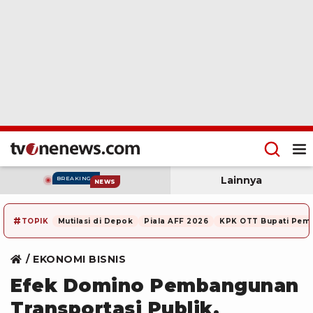
Lainnya
BREAKING
NEWS
#
TOPIK
Mutilasi di Depok
Piala AFF 2026
KPK OTT Bupati Pem
EKONOMI BISNIS
Efek Domino Pembangunan
Transportasi Publik,