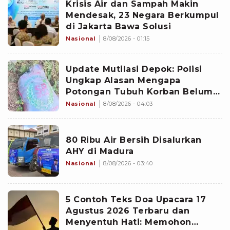
Krisis Air dan Sampah Makin
Mendesak, 23 Negara Berkumpul
di Jakarta Bawa Solusi
Nasional
8/08/2026 - 01:15
Update Mutilasi Depok: Polisi
Ungkap Alasan Mengapa
Potongan Tubuh Korban Belum
Juga Ditemukan
Nasional
8/08/2026 - 04:03
80 Ribu Air Bersih Disalurkan
AHY di Madura
Nasional
8/08/2026 - 03:40
5 Contoh Teks Doa Upacara 17
Agustus 2026 Terbaru dan
Menyentuh Hati: Memohon