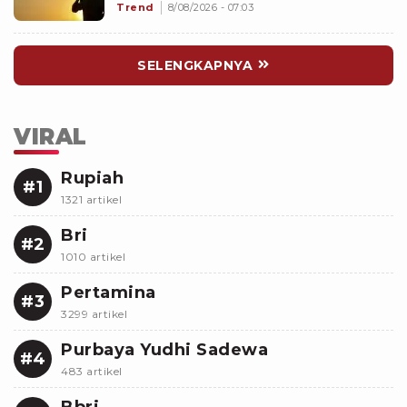
Keberkahan serta Keutuhan
Trend
8/08/2026 - 07:03
Bangsa
SELENGKAPNYA
VIRAL
Rupiah
#1
1321 artikel
Bri
#2
1010 artikel
Pertamina
#3
3299 artikel
Purbaya Yudhi Sadewa
#4
483 artikel
Bbri