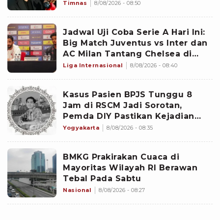
Timnas
8/08/2026 - 08:50
Jadwal Uji Coba Serie A Hari Ini:
Big Match Juventus vs Inter dan
AC Milan Tantang Chelsea di
Jakarta
Liga Internasional
8/08/2026 - 08:40
Kasus Pasien BPJS Tunggu 8
Jam di RSCM Jadi Sorotan,
Pemda DIY Pastikan Kejadian
Serupa Tak Terjadi Yogyakarta
Yogyakarta
8/08/2026 - 08:35
BMKG Prakirakan Cuaca di
Mayoritas Wilayah RI Berawan
Tebal Pada Sabtu
Nasional
8/08/2026 - 08:27