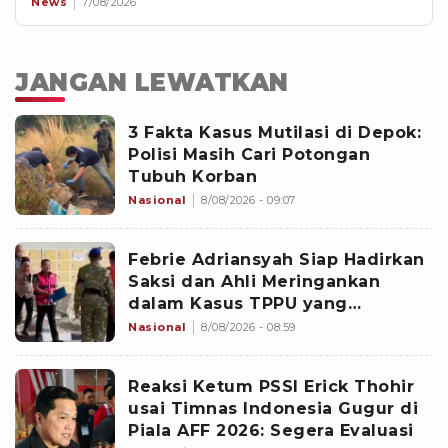
News
7/08/2026
JANGAN LEWATKAN
3 Fakta Kasus Mutilasi di Depok:
Polisi Masih Cari Potongan
Tubuh Korban
Nasional
8/08/2026 - 09:07
Febrie Adriansyah Siap Hadirkan
Saksi dan Ahli Meringankan
dalam Kasus TPPU yang
Menjeratnya
Nasional
8/08/2026 - 08:59
Reaksi Ketum PSSI Erick Thohir
usai Timnas Indonesia Gugur di
Piala AFF 2026: Segera Evaluasi