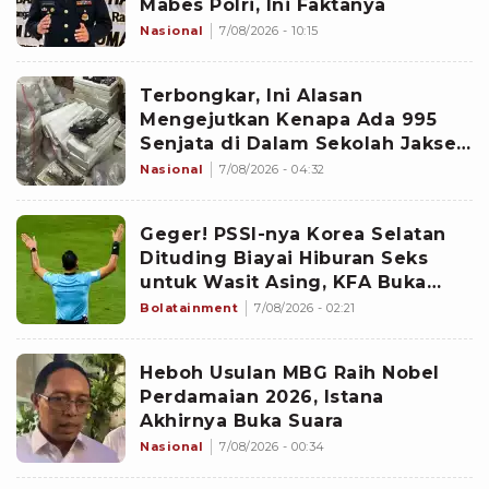
Mabes Polri, Ini Faktanya
Nasional
7/08/2026 - 10:15
Terbongkar, Ini Alasan
Mengejutkan Kenapa Ada 995
Senjata di Dalam Sekolah Jaksel
Sejak 2020
Nasional
7/08/2026 - 04:32
Geger! PSSI-nya Korea Selatan
Dituding Biayai Hiburan Seks
untuk Wasit Asing, KFA Buka
Suara
Bolatainment
7/08/2026 - 02:21
Heboh Usulan MBG Raih Nobel
Perdamaian 2026, Istana
Akhirnya Buka Suara
Nasional
7/08/2026 - 00:34