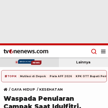
Lainnya
BREAKING
NEWS
#
TOPIK
Mutilasi di Depok
Piala AFF 2026
KPK OTT Bupati Pem
GAYA HIDUP
KESEHATAN
Waspada Penularan
Campak Saat Idulfitri,