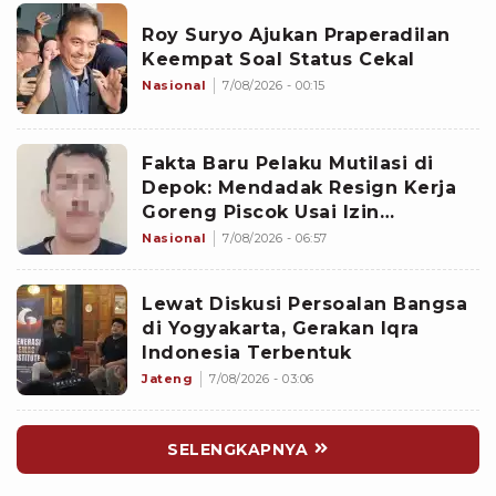
Roy Suryo Ajukan Praperadilan
Keempat Soal Status Cekal
Nasional
7/08/2026 - 00:15
Fakta Baru Pelaku Mutilasi di
Depok: Mendadak Resign Kerja
Goreng Piscok Usai Izin
Interview di Mal
Nasional
7/08/2026 - 06:57
Lewat Diskusi Persoalan Bangsa
di Yogyakarta, Gerakan Iqra
Indonesia Terbentuk
Jateng
7/08/2026 - 03:06
SELENGKAPNYA