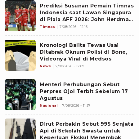
Prediksi Susunan Pemain Timnas
Indonesia saat Lawan Singapura
di Piala AFF 2026: John Herdman
Siapkan Formasi Terkuat
Timnas
7/08/2026 - 12:16
Kronologi Balita Tewas Usai
Ditabrak Oknum Polisi di Bone,
Videonya Viral di Medsos
News
7/08/2026 - 12:09
Menteri Perhubungan Sebut
Perpres Ojol Terbit Sebelum 17
Agustus
Nasional
7/08/2026 - 11:57
Dirut Perbakin Sebut 995 Senjata
Api di Sekolah Swasta untuk
Keperluan Ekskul Menembak