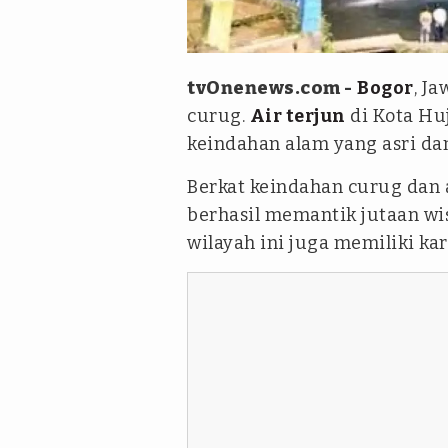
Facebook/Hilal
tvOnenews.com -
Bogor
, J
curug.
Air terjun
di Kota Hu
keindahan alam yang asri dan
Berkat keindahan curug dan a
berhasil memantik jutaan wis
wilayah ini juga memiliki ka