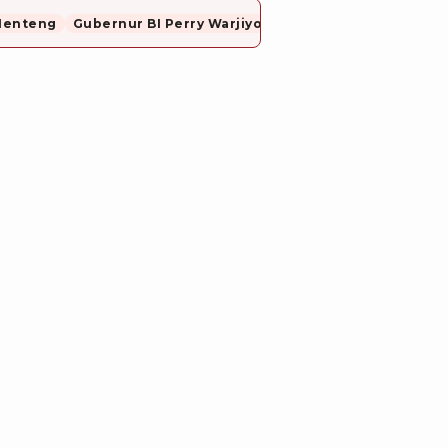
Menteng
Gubernur BI Perry Warjiyo Mundur