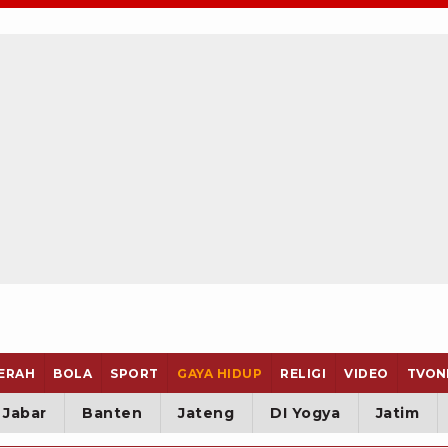
ERAH
BOLA
SPORT
GAYA HIDUP
RELIGI
VIDEO
TVON
Jabar
Banten
Jateng
DI Yogya
Jatim