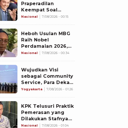
Praperadilan
Keempat Soal
Status Cekal
Nasional
7/08/2026 - 00:15
Heboh Usulan MBG
Raih Nobel
Perdamaian 2026,
Istana Akhirnya
Nasional
7/08/2026 - 00:34
Buka Suara
Wujudkan Visi
sebagai Community
Service, Para Dekan
Baru Universitas
Yogyakarta
7/08/2026 - 01:26
Ahmad Dahlan
Diminta Fokus pada
KPK Telusuri Praktik
Lima Agenda
Pemerasan yang
Strategis
Dilakukan Stafnya
ke Pihak Lain Selain
Nasional
7/08/2026 - 01:04