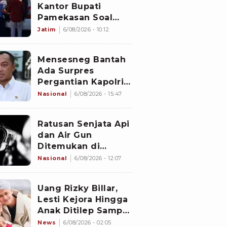
Kantor Bupati
Pamekasan Soal
Dugaan Korupsi
Jatim
6/08/2026 - 10:12
Proyek Jalan
Sebesar Rp3,7
Mensesneg Bantah
Milliar
Ada Surpres
Pergantian Kapolri:
Tidak Ada
Nasional
6/08/2026 - 15:47
Ratusan Senjata Api
dan Air Gun
Ditemukan di
Sekolah Swasta
Nasional
6/08/2026 - 12:07
Jakarta Selatan,
Polisi Selidiki
Uang Rizky Billar,
Lesti Kejora Hingga
Anak Ditilep Sampai
Rp3,1 Miliar, Pelaku
News
6/08/2026 - 02:05