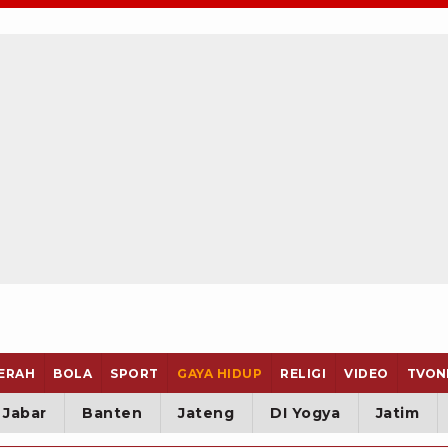
ERAH
BOLA
SPORT
GAYA HIDUP
RELIGI
VIDEO
TVON
Jabar
Banten
Jateng
DI Yogya
Jatim