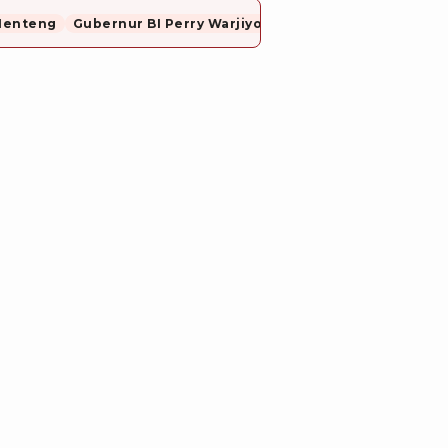
Menteng
Gubernur BI Perry Warjiyo Mundur