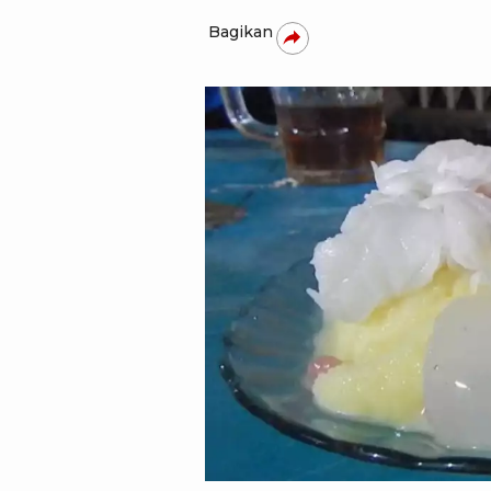
Bagikan
tim tvOne - Teguh Joko Sutris