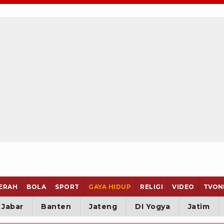
ERAH
BOLA
SPORT
GAYA HIDUP
RELIGI
VIDEO
TVON
Jabar
Banten
Jateng
DI Yogya
Jatim