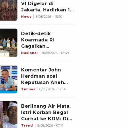
VI Digelar di
Jakarta, Hadirkan 16
Kelompok Tari dari
News
8/08/2026 - 16:20
Berbagai Daerah
Detik-detik
Koarmada RI
Gagalkan
Penyelundupan 1,3
Nasional
8/08/2026 - 12:49
Ton Diduga
Narkotika di
Komentar John
Perairan Bintan
Herdman soal
Keputusan Aneh
Wasit Laga Timnas
Timnas
8/08/2026 - 12:14
Indonesia vs
Singapura di Piala
Berlinang Air Mata,
AFF 2026: Percuma
Istri Korban Begal
Bahas Itu
Curhat ke KDM: Dia
Abis Shalat Tahajud
Trend
8/08/2026 - 07:11