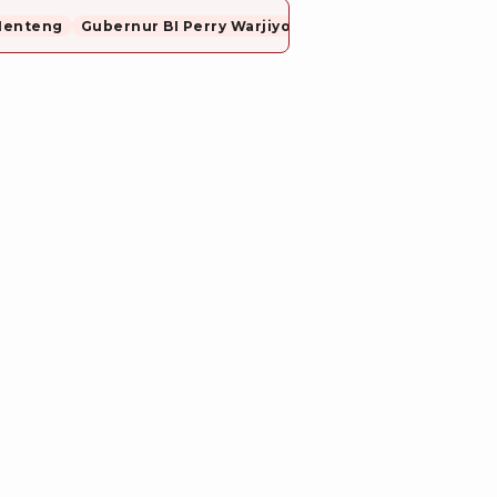
Menteng
Gubernur BI Perry Warjiyo Mundur