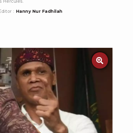
as Hercules.
Editor :
Hanny Nur Fadhilah
