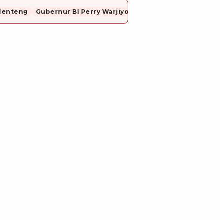
Menteng
Gubernur BI Perry Warjiyo Mundur