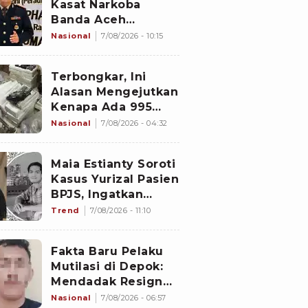
Kasat Narkoba
Banda Aceh
Diperiksa
Nasional
7/08/2026 - 10:15
Divpropam Mabes
Polri, Ini Faktanya
Terbongkar, Ini
Alasan Mengejutkan
Kenapa Ada 995
Senjata di Dalam
Nasional
7/08/2026 - 04:32
Sekolah Jaksel
Sejak 2020
Maia Estianty Soroti
Kasus Yurizal Pasien
BPJS, Ingatkan
Nakes untuk Jaga
Trend
7/08/2026 - 11:10
Empati
Fakta Baru Pelaku
Mutilasi di Depok:
Mendadak Resign
Kerja Goreng Piscok
Nasional
7/08/2026 - 06:57