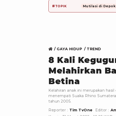
#
TOPIK
Mutilasi di Depok
GAYA HIDUP
TREND
8 Kali Kegugu
Melahirkan B
Betina
Kelahiran anak ini merupakan hasi
menempati Suaka Rhino Sumatera
tahun 2005.
Reporter :
Tim TvOne
Editor :
Am