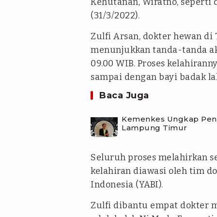
Kehutanan, Wiratno, seperti d
(31/3/2022).
Zulfi Arsan, dokter hewan d
menunjukkan tanda-tanda ak
09.00 WIB. Proses kelahiran
sampai dengan bayi badak la
Baca Juga
Kemenkes Ungkap Penye
Lampung Timur
Seluruh proses melahirkan s
kelahiran diawasi oleh tim 
Indonesia (YABI).
Zulfi dibantu empat dokter 