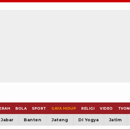
ERAH
BOLA
SPORT
GAYA HIDUP
RELIGI
VIDEO
TVON
Jabar
Banten
Jateng
DI Yogya
Jatim