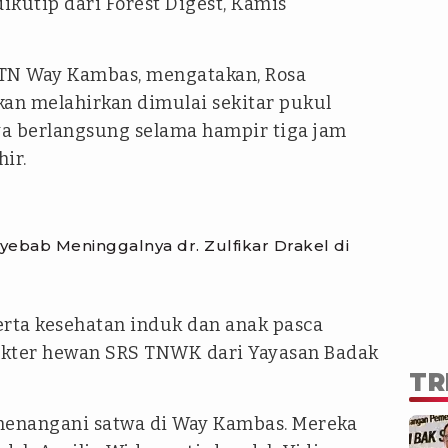
ikutip dari Forest Digest, Kamis
i TN Way Kambas, mengatakan, Rosa
an melahirkan dimulai sekitar pukul
nya berlangsung selama hampir tiga jam
hir.
bab Meninggalnya dr. Zulfikar Drakel di
erta kesehatan induk dan anak pasca
dokter hewan SRS TNWK dari Yayasan Badak
TR
menangani satwa di Way Kambas. Mereka