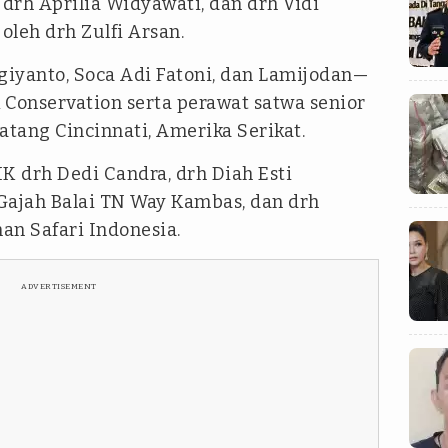
 drh Aprilia Widyawati, dan drh Vidi
oleh drh Zulfi Arsan.
iyanto, Soca Adi Fatoni, dan Lamijodan—
 Conservation serta perawat satwa senior
atang Cincinnati, Amerika Serikat.
K drh Dedi Candra, drh Diah Esti
Gajah Balai TN Way Kambas, dan drh
an Safari Indonesia.
ADVERTISEMENT