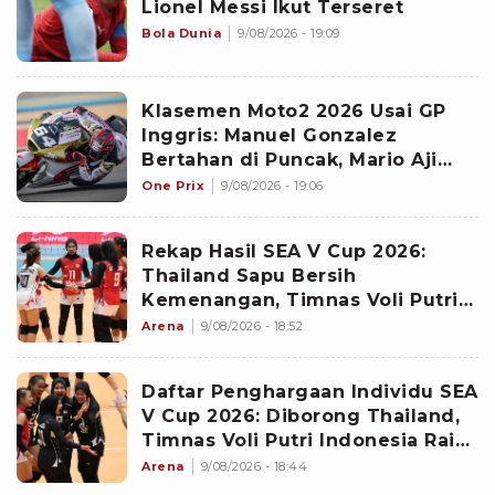
Lionel Messi Ikut Terseret
Bola Dunia
9/08/2026 - 19:09
Klasemen Moto2 2026 Usai GP
Inggris: Manuel Gonzalez
Bertahan di Puncak, Mario Aji
Jadi Juru Kunci
One Prix
9/08/2026 - 19:06
Rekap Hasil SEA V Cup 2026:
Thailand Sapu Bersih
Kemenangan, Timnas Voli Putri
Indonesia Stagnan
Arena
9/08/2026 - 18:52
Daftar Penghargaan Individu SEA
V Cup 2026: Diborong Thailand,
Timnas Voli Putri Indonesia Raih
1 Gelar Terbaik
Arena
9/08/2026 - 18:44