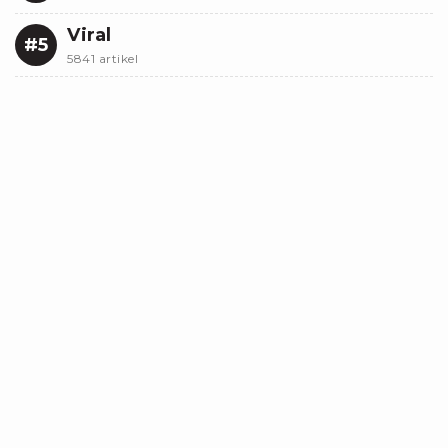
Viral
#5
5841 artikel