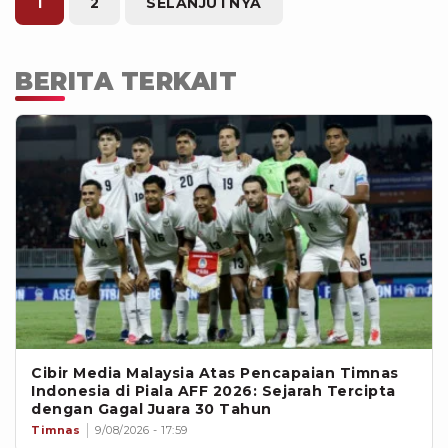
di Indonesia selama lima tahun,
1
2
SELANJUTNYA
mengikuti aturan FIFA untuk pemain
tanpa garis keturunan langsung.
BERITA TERKAIT
Cibir Media Malaysia Atas Pencapaian Timnas
Indonesia di Piala AFF 2026: Sejarah Tercipta
dengan Gagal Juara 30 Tahun
Timnas
9/08/2026 - 17:59