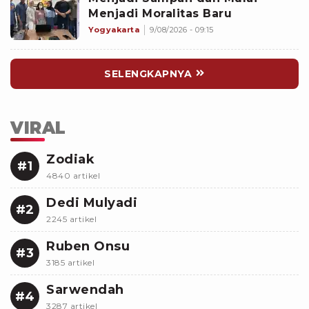
Menjadi Moralitas Baru
Yogyakarta
9/08/2026 - 09:15
SELENGKAPNYA
VIRAL
Zodiak
#1
4840 artikel
Dedi Mulyadi
#2
2245 artikel
Ruben Onsu
#3
3185 artikel
Sarwendah
#4
3287 artikel