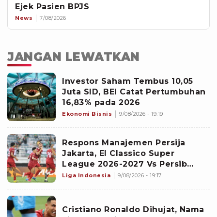
Ejek Pasien BPJS
News
7/08/2026
JANGAN LEWATKAN
Investor Saham Tembus 10,05
Juta SID, BEI Catat Pertumbuhan
16,83% pada 2026
Ekonomi Bisnis
9/08/2026 - 19:19
Respons Manajemen Persija
Jakarta, El Classico Super
League 2026-2027 Vs Persib
Bandung Digelar di Pekan Kedua
Liga Indonesia
9/08/2026 - 19:17
Cristiano Ronaldo Dihujat, Nama