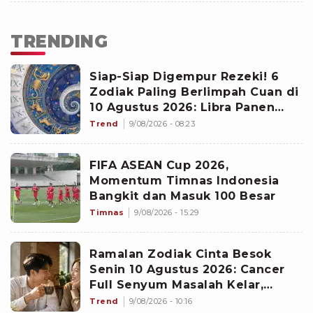
TRENDING
Siap-Siap Digempur Rezeki! 6
Zodiak Paling Berlimpah Cuan di
10 Agustus 2026: Libra Panen
Proyek Emas
Trend
9/08/2026 - 08:23
FIFA ASEAN Cup 2026,
Momentum Timnas Indonesia
Bangkit dan Masuk 100 Besar
Timnas
9/08/2026 - 15:29
Ramalan Zodiak Cinta Besok
Senin 10 Agustus 2026: Cancer
Full Senyum Masalah Kelar,
Scorpio Awas Terprovokasi
Trend
9/08/2026 - 10:16