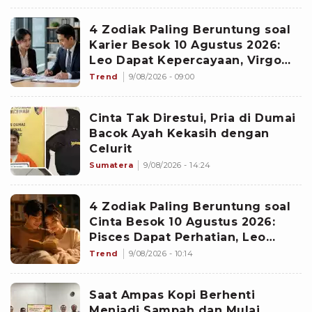
Kabar Burung di Awal Pekan
4 Zodiak Paling Beruntung soal
Karier Besok 10 Agustus 2026:
Leo Dapat Kepercayaan, Virgo
Makin Diperhitungkan
Trend
9/08/2026 - 09:00
Cinta Tak Direstui, Pria di Dumai
Bacok Ayah Kekasih dengan
Celurit
Sumatera
9/08/2026 - 14:24
4 Zodiak Paling Beruntung soal
Cinta Besok 10 Agustus 2026:
Pisces Dapat Perhatian, Leo
Makin Dekat dengan Si Dia
Trend
9/08/2026 - 10:14
Saat Ampas Kopi Berhenti
Menjadi Sampah dan Mulai