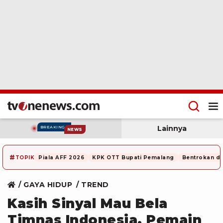
Lainnya
BREAKING
NEWS
#
TOPIK
Piala AFF 2026
KPK OTT Bupati Pemalang
Bentrokan di
GAYA HIDUP
TREND
Kasih Sinyal Mau Bela
Timnas Indonesia, Pemain