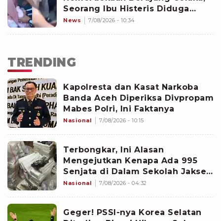
Seorang Ibu Histeris Diduga
Ditabrak Oknum Polisi
News
7/08/2026 - 10:34
TRENDING
Kapolresta dan Kasat Narkoba
Banda Aceh Diperiksa Divpropam
Mabes Polri, Ini Faktanya
Nasional
7/08/2026 - 10:15
Terbongkar, Ini Alasan
Mengejutkan Kenapa Ada 995
Senjata di Dalam Sekolah Jaksel
Sejak 2020
Nasional
7/08/2026 - 04:32
Geger! PSSI-nya Korea Selatan