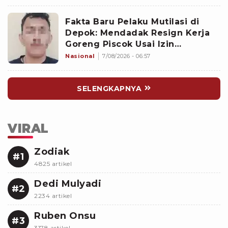
Fakta Baru Pelaku Mutilasi di
Depok: Mendadak Resign Kerja
Goreng Piscok Usai Izin
Interview di Mal
Nasional
7/08/2026 - 06:57
SELENGKAPNYA
VIRAL
Zodiak
#1
4825 artikel
Dedi Mulyadi
#2
2234 artikel
Ruben Onsu
#3
3178 artikel