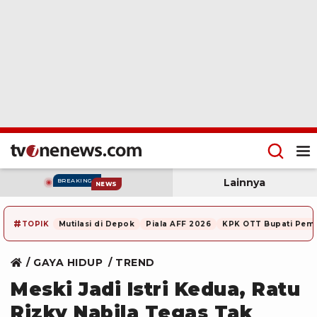
Lainnya
BREAKING
NEWS
#
TOPIK
Mutilasi di Depok
Piala AFF 2026
KPK OTT Bupati Pem
GAYA HIDUP
TREND
Meski Jadi Istri Kedua, Ratu
Rizky Nabila Tegas Tak