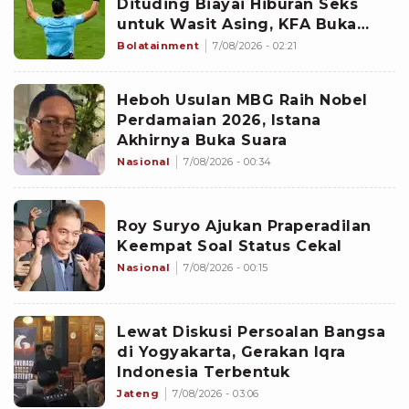
Dituding Biayai Hiburan Seks
untuk Wasit Asing, KFA Buka
Suara
Bolatainment
7/08/2026 - 02:21
Heboh Usulan MBG Raih Nobel
Perdamaian 2026, Istana
Akhirnya Buka Suara
Nasional
7/08/2026 - 00:34
Roy Suryo Ajukan Praperadilan
Keempat Soal Status Cekal
Nasional
7/08/2026 - 00:15
Lewat Diskusi Persoalan Bangsa
di Yogyakarta, Gerakan Iqra
Indonesia Terbentuk
Jateng
7/08/2026 - 03:06