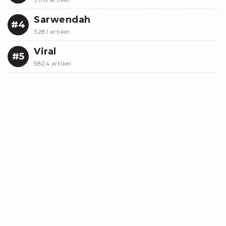
Sarwendah
#4
3281 artikel
Viral
#5
5824 artikel