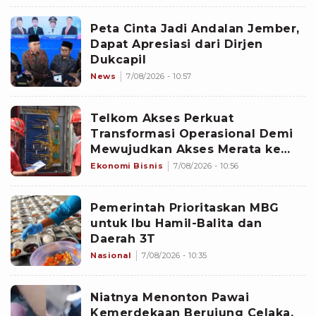
Peta Cinta Jadi Andalan Jember,
Dapat Apresiasi dari Dirjen
Dukcapil
News
7/08/2026 - 10:57
Telkom Akses Perkuat
Transformasi Operasional Demi
Mewujudkan Akses Merata ke
Seluruh Negeri
Ekonomi Bisnis
7/08/2026 - 10:56
Pemerintah Prioritaskan MBG
untuk Ibu Hamil-Balita dan
Daerah 3T
Nasional
7/08/2026 - 10:35
Niatnya Menonton Pawai
Kemerdekaan Berujung Celaka,