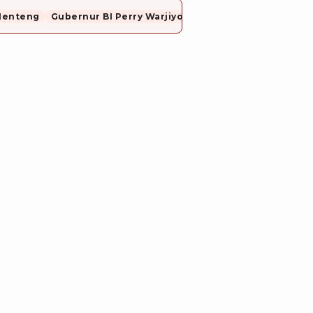
Menteng
Gubernur BI Perry Warjiyo Mundur