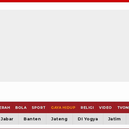
ERAH
BOLA
SPORT
GAYA HIDUP
RELIGI
VIDEO
TVON
Jabar
Banten
Jateng
DI Yogya
Jatim