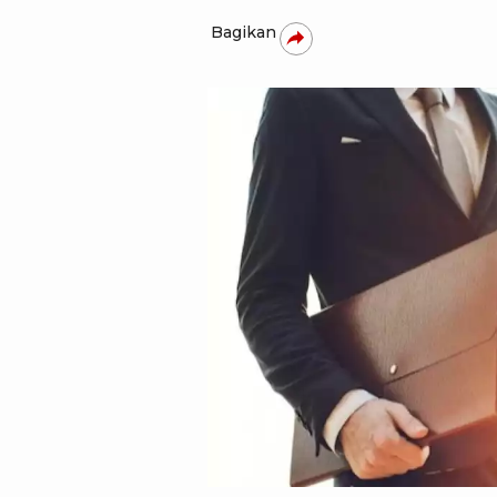
Bagikan
Freepik/rawpixel