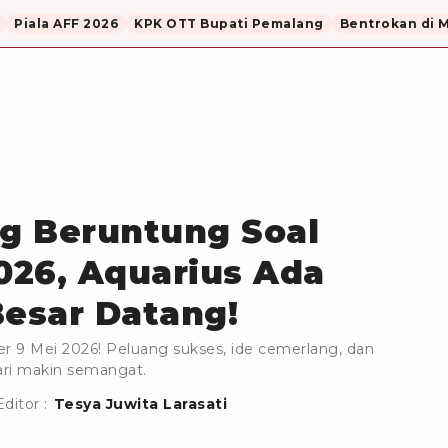
Piala AFF 2026
KPK OTT Bupati Pemalang
Bentrokan di 
ng Beruntung Soal
2026, Aquarius Ada
esar Datang!
ier 9 Mei 2026! Peluang sukses, ide cemerlang, dan
hari makin semangat.
Editor :
Tesya Juwita Larasati