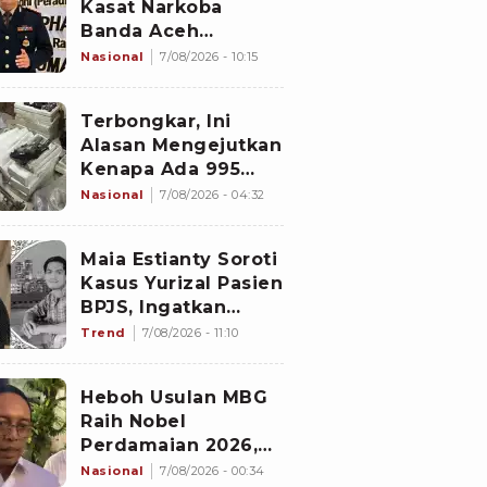
Kasat Narkoba
Banda Aceh
Diperiksa
Nasional
7/08/2026 - 10:15
Divpropam Mabes
Polri, Ini Faktanya
Terbongkar, Ini
Alasan Mengejutkan
Kenapa Ada 995
Senjata di Dalam
Nasional
7/08/2026 - 04:32
Sekolah Jaksel
Sejak 2020
Maia Estianty Soroti
Kasus Yurizal Pasien
BPJS, Ingatkan
Nakes untuk Jaga
Trend
7/08/2026 - 11:10
Empati
Heboh Usulan MBG
Raih Nobel
Perdamaian 2026,
Istana Akhirnya
Nasional
7/08/2026 - 00:34