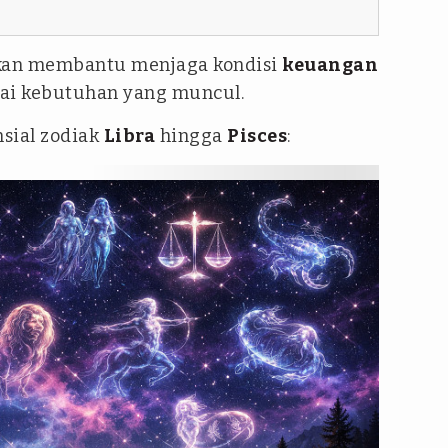
kan membantu menjaga kondisi
keuangan
gai kebutuhan yang muncul.
nsial zodiak
Libra
hingga
Pisces
: