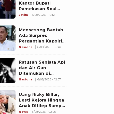
Kantor Bupati
Pamekasan Soal
Dugaan Korupsi
Jatim
6/08/2026 - 10:12
Proyek Jalan
Sebesar Rp3,7
Mensesneg Bantah
Milliar
Ada Surpres
Pergantian Kapolri:
Tidak Ada
Nasional
6/08/2026 - 15:47
Ratusan Senjata Api
dan Air Gun
Ditemukan di
Sekolah Swasta
Nasional
6/08/2026 - 12:07
Jakarta Selatan,
Polisi Selidiki
Uang Rizky Billar,
Lesti Kejora Hingga
Anak Ditilep Sampai
Rp3,1 Miliar, Pelaku
News
6/08/2026 - 02:05