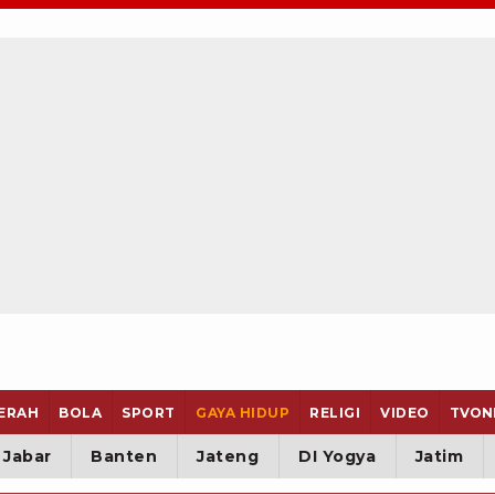
ERAH
BOLA
SPORT
GAYA HIDUP
RELIGI
VIDEO
TVON
Jabar
Banten
Jateng
DI Yogya
Jatim