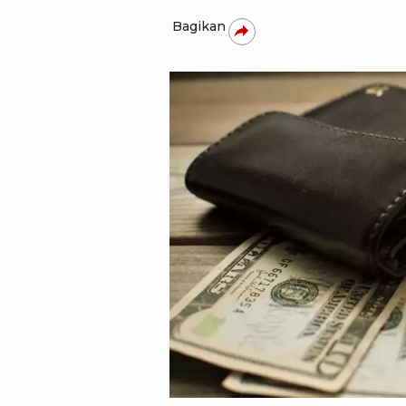
Bagikan
Pexels/Natasha Chebanoo