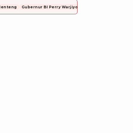
Menteng
Gubernur BI Perry Warjiyo Mundur