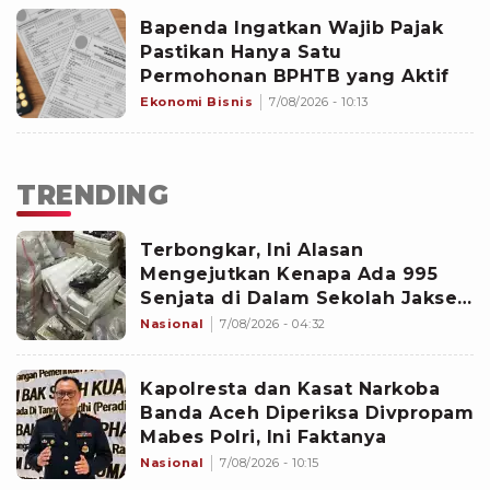
Bapenda Ingatkan Wajib Pajak
Pastikan Hanya Satu
Permohonan BPHTB yang Aktif
Ekonomi Bisnis
7/08/2026 - 10:13
TRENDING
Terbongkar, Ini Alasan
Mengejutkan Kenapa Ada 995
Senjata di Dalam Sekolah Jaksel
Sejak 2020
Nasional
7/08/2026 - 04:32
Kapolresta dan Kasat Narkoba
Banda Aceh Diperiksa Divpropam
Mabes Polri, Ini Faktanya
Nasional
7/08/2026 - 10:15