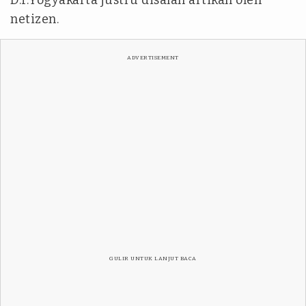
D.I.Yogyakarta justru disalah artikan oleh
netizen.
ADVERTISEMENT
GULIR UNTUK LANJUT BACA