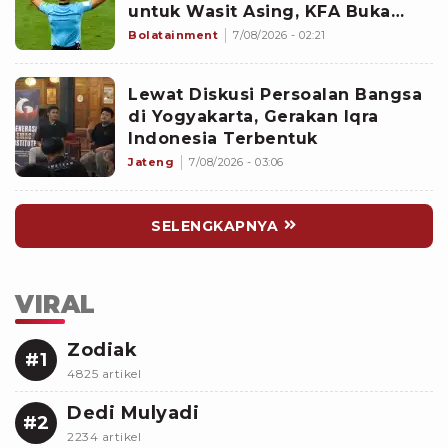
untuk Wasit Asing, KFA Buka
Suara
Bolatainment
7/08/2026 - 02:21
Lewat Diskusi Persoalan Bangsa
di Yogyakarta, Gerakan Iqra
Indonesia Terbentuk
Jateng
7/08/2026 - 03:06
SELENGKAPNYA
VIRAL
Zodiak
#1
4825 artikel
Dedi Mulyadi
#2
2234 artikel