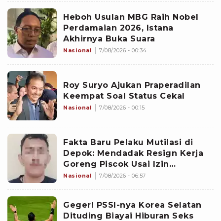
Heboh Usulan MBG Raih Nobel
Perdamaian 2026, Istana
Akhirnya Buka Suara
Nasional
7/08/2026 - 00:34
Roy Suryo Ajukan Praperadilan
Keempat Soal Status Cekal
Nasional
7/08/2026 - 00:15
Fakta Baru Pelaku Mutilasi di
Depok: Mendadak Resign Kerja
Goreng Piscok Usai Izin
Interview di Mal
Nasional
7/08/2026 - 06:57
Geger! PSSI-nya Korea Selatan
Dituding Biayai Hiburan Seks