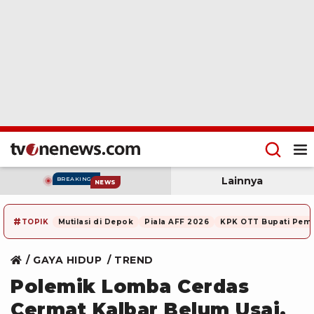
Lainnya
BREAKING
NEWS
#
TOPIK
Mutilasi di Depok
Piala AFF 2026
KPK OTT Bupati Pem
GAYA HIDUP
TREND
Polemik Lomba Cerdas
Cermat Kalbar Belum Usai,