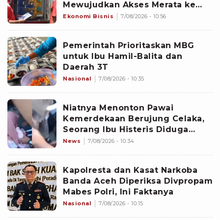
Mewujudkan Akses Merata ke
Seluruh Negeri
Ekonomi Bisnis
7/08/2026 - 10:56
Pemerintah Prioritaskan MBG
untuk Ibu Hamil-Balita dan
Daerah 3T
Nasional
7/08/2026 - 10:35
Niatnya Menonton Pawai
Kemerdekaan Berujung Celaka,
Seorang Ibu Histeris Diduga
Ditabrak Oknum Polisi
News
7/08/2026 - 10:34
Kapolresta dan Kasat Narkoba
Banda Aceh Diperiksa Divpropam
Mabes Polri, Ini Faktanya
Nasional
7/08/2026 - 10:15