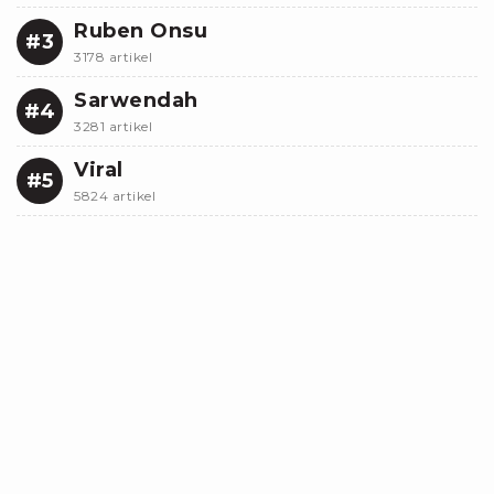
Ruben Onsu
#3
3178 artikel
Sarwendah
#4
3281 artikel
Viral
#5
5824 artikel