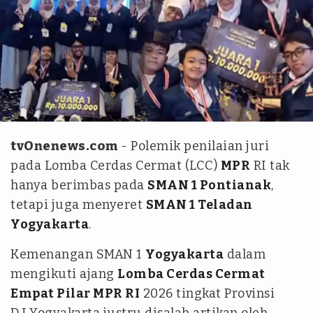
Kolase tvOnenews.com/ TikTok @awokwowk.0
tvOnenews.com
- Polemik penilaian juri
pada Lomba Cerdas Cermat (LCC)
MPR
RI tak
hanya berimbas pada
SMAN 1 Pontianak
,
tetapi juga menyeret
SMAN 1 Teladan
Yogyakarta
.
Kemenangan SMAN 1
Yogyakarta
dalam
mengikuti ajang
Lomba Cerdas Cermat
Empat Pilar MPR RI
2026 tingkat Provinsi