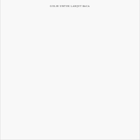
GULIR UNTUK LANJUT BACA