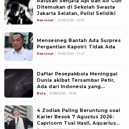
Ratusan Senjata Api dan Air Gun
Ditemukan di Sekolah Swasta
Jakarta Selatan, Polisi Selidiki
Nasional
6/08/2026 - 12:07
Mensesneg Bantah Ada Surpres
Pergantian Kapolri: Tidak Ada
Nasional
6/08/2026 - 15:47
Daftar Pesepakbola Meninggal
Dunia akibat Tersambar Petir,
Ada dari Indonesia yang
Namanya sudah Tersohor
Bola
6/08/2026 - 19:06
4 Zodiak Paling Beruntung soal
Karier Besok 7 Agustus 2026:
Capricorn Tuai Hasil, Aquarius