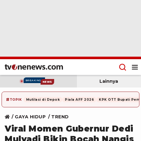
Lainnya
BREAKING
NEWS
#
TOPIK
Mutilasi di Depok
Piala AFF 2026
KPK OTT Bupati Pem
GAYA HIDUP
TREND
Viral Momen Gubernur Dedi
Mulyadi Bikin Bocah Nangis