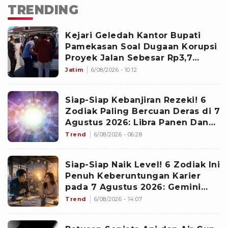
TRENDING
Kejari Geledah Kantor Bupati
Pamekasan Soal Dugaan Korupsi
Proyek Jalan Sebesar Rp3,7
Milliar
Jatim
6/08/2026 - 10:12
Siap-Siap Kebanjiran Rezeki! 6
Zodiak Paling Bercuan Deras di 7
Agustus 2026: Libra Panen Dana
Ekstra
Trend
6/08/2026 - 06:28
Siap-Siap Naik Level! 6 Zodiak Ini
Penuh Keberuntungan Karier
pada 7 Agustus 2026: Gemini
Punya Senjata Utama
Trend
6/08/2026 - 14:07