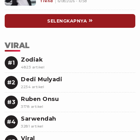
Mencuri Perhatian Atasan
Trend
6/08/2026 - 10:58
SELENGKAPNYA
VIRAL
Zodiak
#1
4823 artikel
Dedi Mulyadi
#2
2234 artikel
Ruben Onsu
#3
3178 artikel
Sarwendah
#4
3281 artikel
Viral