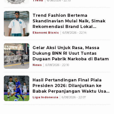
Trend
6/08/2026 - 22:15
Trend Fashion Bertema
Skandinavian Mulai Naik, Simak
Rekomendasi Brand Lokal
Dengan Harga Yang Affordable
Ekonomi Bisnis
6/08/2026 - 22:14
Gelar Aksi Unjuk Rasa, Massa
Dukung BNN RI Usut Tuntas
Dugaan Pabrik Narkoba di Batam
News
6/08/2026 - 22:10
Hasil Pertandingan Final Piala
Presiden 2026: Dilanjutkan ke
Babak Perpanjangan Waktu Usai
Persib Vs Persebaya Berakhir
Liga Indonesia
6/08/2026 - 22:07
Imbang