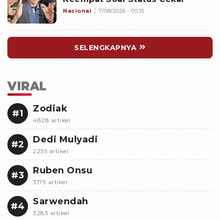
Nasional
7/08/2026 - 00:15
SELENGKAPNYA
VIRAL
Zodiak
#1
4828 artikel
Dedi Mulyadi
#2
2235 artikel
Ruben Onsu
#3
3179 artikel
Sarwendah
#4
3283 artikel