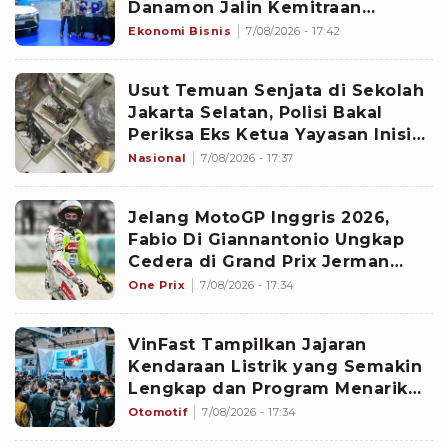
Danamon Jalin Kemitraan
Pembiayaan Dealer
Ekonomi Bisnis
7/08/2026 - 17:42
Usut Temuan Senjata di Sekolah
Jakarta Selatan, Polisi Bakal
Periksa Eks Ketua Yayasan Inisial
IW
Nasional
7/08/2026 - 17:37
Jelang MotoGP Inggris 2026,
Fabio Di Giannantonio Ungkap
Cedera di Grand Prix Jerman
Ternyata Lebih Parah dari
One Prix
7/08/2026 - 17:34
Dugaan
VinFast Tampilkan Jajaran
Kendaraan Listrik yang Semakin
Lengkap dan Program Menarik
bagi Pelanggan di GIIAS 2026
Otomotif
7/08/2026 - 17:34