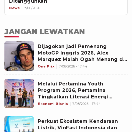
Ditangguhkan
News
7/08/2026
JANGAN LEWATKAN
Dijagokan jadi Pemenang
MotoGP Inggris 2026, Alex
Marquez Malah Ogah Menang di
Sirkuit Silverstone Musim Ini
One Prix
7/08/2026 - 17:44
Melalui Pertamina Youth
Program 2026, Pertamina
Tingkatkan Literasi Energi
Mahasiswa
Ekonomi Bisnis
7/08/2026 - 17:44
Perkuat Ekosistem Kendaraan
Listrik, VinFast Indonesia dan