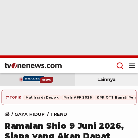
Lainnya
BREAKING
NEWS
#
TOPIK
Mutilasi di Depok
Piala AFF 2026
KPK OTT Bupati Pem
GAYA HIDUP
TREND
Ramalan Shio 9 Juni 2026,
Siapa yang Akan Dapat