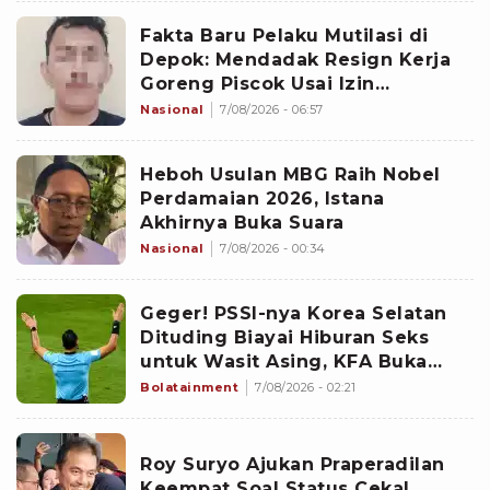
Fakta Baru Pelaku Mutilasi di
Depok: Mendadak Resign Kerja
Goreng Piscok Usai Izin
Interview di Mal
Nasional
7/08/2026 - 06:57
Heboh Usulan MBG Raih Nobel
Perdamaian 2026, Istana
Akhirnya Buka Suara
Nasional
7/08/2026 - 00:34
Geger! PSSI-nya Korea Selatan
Dituding Biayai Hiburan Seks
untuk Wasit Asing, KFA Buka
Suara
Bolatainment
7/08/2026 - 02:21
Roy Suryo Ajukan Praperadilan
Keempat Soal Status Cekal