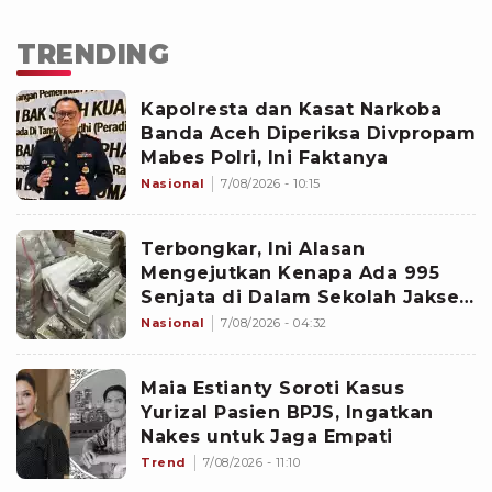
TRENDING
Kapolresta dan Kasat Narkoba
Banda Aceh Diperiksa Divpropam
Mabes Polri, Ini Faktanya
Nasional
7/08/2026 - 10:15
Terbongkar, Ini Alasan
Mengejutkan Kenapa Ada 995
Senjata di Dalam Sekolah Jaksel
Sejak 2020
Nasional
7/08/2026 - 04:32
Maia Estianty Soroti Kasus
Yurizal Pasien BPJS, Ingatkan
Nakes untuk Jaga Empati
Trend
7/08/2026 - 11:10