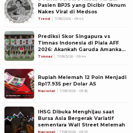
Pasien BPJS yang Dicibir Oknum
Nakes Viral di Medsos
Trend
7/08/2026 - 09:45
Prediksi Skor Singapura vs
Timnas Indonesia di Piala AFF
2026: Akankah Garuda Amankan
Tiket Semifinal?
Timnas
7/08/2026 - 09:44
Rupiah Melemah 12 Poin Menjadi
Rp17.935 per Dolar AS
Nasional
7/08/2026 - 09:36
IHSG Dibuka Menghijau saat
Bursa Asia Bergerak Variatif
sementara Wall Street Melemah
Nasional
7/08/2026 - 09:33