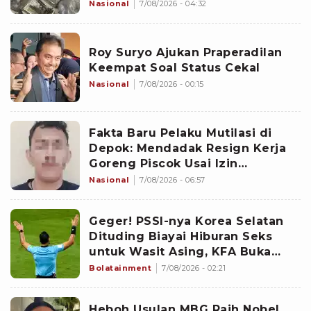
Sejak 2020
Nasional
7/08/2026 - 04:32
Roy Suryo Ajukan Praperadilan
Keempat Soal Status Cekal
Nasional
7/08/2026 - 00:15
Fakta Baru Pelaku Mutilasi di
Depok: Mendadak Resign Kerja
Goreng Piscok Usai Izin
Interview di Mal
Nasional
7/08/2026 - 06:57
Geger! PSSI-nya Korea Selatan
Dituding Biayai Hiburan Seks
untuk Wasit Asing, KFA Buka
Suara
Bolatainment
7/08/2026 - 02:21
Heboh Usulan MBG Raih Nobel