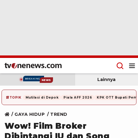
Lainnya
BREAKING
NEWS
#
TOPIK
Mutilasi di Depok
Piala AFF 2026
KPK OTT Bupati Pem
GAYA HIDUP
TREND
Wow! Film Broker
Dibintangi IU dan Song