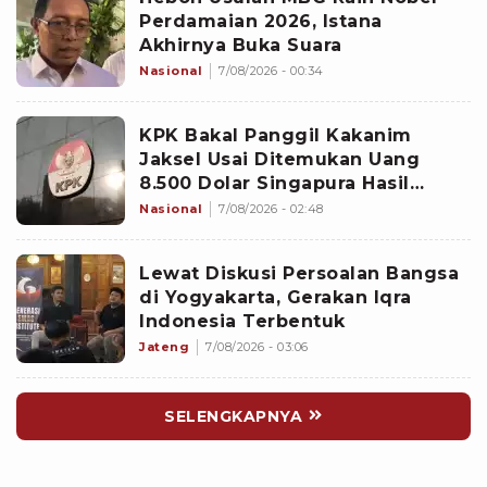
Perdamaian 2026, Istana
Akhirnya Buka Suara
Nasional
7/08/2026 - 00:34
KPK Bakal Panggil Kakanim
Jaksel Usai Ditemukan Uang
8.500 Dolar Singapura Hasil
Penggeledahan
Nasional
7/08/2026 - 02:48
Lewat Diskusi Persoalan Bangsa
di Yogyakarta, Gerakan Iqra
Indonesia Terbentuk
Jateng
7/08/2026 - 03:06
SELENGKAPNYA