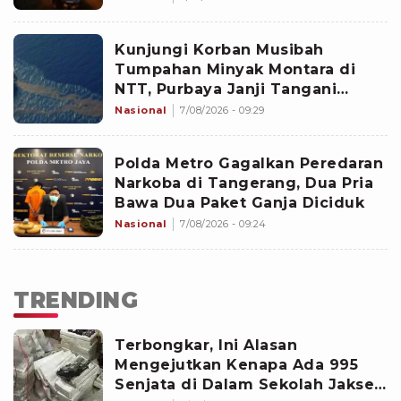
Kunjungi Korban Musibah
Tumpahan Minyak Montara di
NTT, Purbaya Janji Tangani
Dampak Sosial-Ekonomi
Nasional
7/08/2026 - 09:29
Polda Metro Gagalkan Peredaran
Narkoba di Tangerang, Dua Pria
Bawa Dua Paket Ganja Diciduk
Nasional
7/08/2026 - 09:24
TRENDING
Terbongkar, Ini Alasan
Mengejutkan Kenapa Ada 995
Senjata di Dalam Sekolah Jaksel