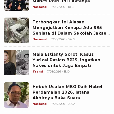
Mabes Polri, Ini Faktanya
Nasional
7/08/2026 - 10:15
Terbongkar, Ini Alasan
Mengejutkan Kenapa Ada 995
Senjata di Dalam Sekolah Jaksel
Sejak 2020
Nasional
7/08/2026 - 04:32
Maia Estianty Soroti Kasus
Yurizal Pasien BPJS, Ingatkan
Nakes untuk Jaga Empati
Trend
7/08/2026 - 11:10
Heboh Usulan MBG Raih Nobel
Perdamaian 2026, Istana
Akhirnya Buka Suara
Nasional
7/08/2026 - 00:34