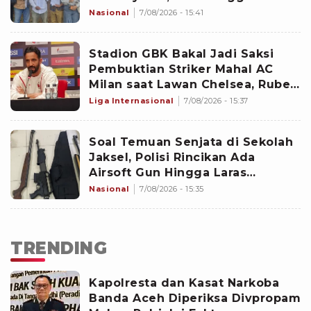
hingga Agustus
Nasional
7/08/2026 - 15:41
Stadion GBK Bakal Jadi Saksi
Pembuktian Striker Mahal AC
Milan saat Lawan Chelsea, Ruben
Amorim Janjikan Goncalo Ramos
Liga Internasional
7/08/2026 - 15:37
Main
Soal Temuan Senjata di Sekolah
Jaksel, Polisi Rincikan Ada
Airsoft Gun Hingga Laras
Panjang
Nasional
7/08/2026 - 15:35
TRENDING
Kapolresta dan Kasat Narkoba
Banda Aceh Diperiksa Divpropam