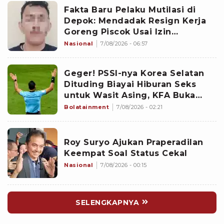
Fakta Baru Pelaku Mutilasi di
Depok: Mendadak Resign Kerja
Goreng Piscok Usai Izin
Interview di Mal
Nasional
7/08/2026 - 06:57
Geger! PSSI-nya Korea Selatan
Dituding Biayai Hiburan Seks
untuk Wasit Asing, KFA Buka
Suara
Bolatainment
7/08/2026 - 02:21
Roy Suryo Ajukan Praperadilan
Keempat Soal Status Cekal
Nasional
7/08/2026 - 00:15
SELENGKAPNYA