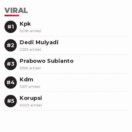
VIRAL
Kpk
#1
6018 artikel
Dedi Mulyadi
#2
2235 artikel
Prabowo Subianto
#3
6198 artikel
Kdm
#4
1257 artikel
Korupsi
#5
6023 artikel