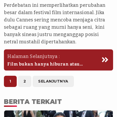
Perdebatan ini memperlihatkan perubahan
besar dalam festival film internasional. Jika
dulu Cannes sering mencoba menjaga citra
sebagai ruang yang murni hanya seni, kini
banyak sineas justru menganggap posisi
netral mustahil dipertahankan.
Halaman Selanjutnya :
Film bukan hanya hiburan atau
estetika visual, tetapi juga alat untuk
membaca kekuasaan, perang,
identitas, dan ketimpangan sosial.
1
2
SELANJUTNYA
BERITA TERKAIT