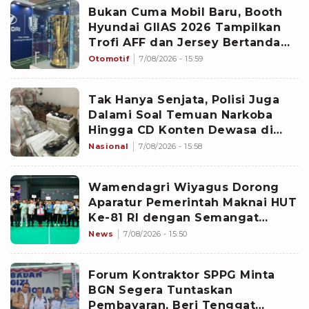
Bukan Cuma Mobil Baru, Booth
Hyundai GIIAS 2026 Tampilkan
Trofi AFF dan Jersey Bertanda
Tangan Timnas
Otomotif
7/08/2026 - 15:59
Tak Hanya Senjata, Polisi Juga
Dalami Soal Temuan Narkoba
Hingga CD Konten Dewasa di
Sekolah Jaksel
Nasional
7/08/2026 - 15:58
Wamendagri Wiyagus Dorong
Aparatur Pemerintah Maknai HUT
Ke-81 RI dengan Semangat
Juang dan Sportivitas
News
7/08/2026 - 15:50
Forum Kontraktor SPPG Minta
BGN Segera Tuntaskan
Pembayaran, Beri Tenggat