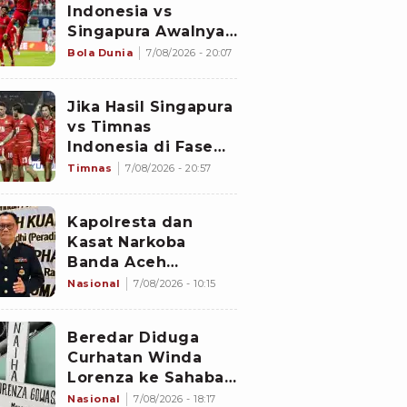
Indonesia vs
Singapura Awalnya
Bukan di Stadion
Bola Dunia
7/08/2026 - 20:07
Jalan Besar
Jika Hasil Singapura
vs Timnas
Indonesia di Fase
Grup Piala AFF 2026
Timnas
7/08/2026 - 20:57
Imbang, Apa yang
akan Terjadi?
Kapolresta dan
Kasat Narkoba
Banda Aceh
Diperiksa
Nasional
7/08/2026 - 10:15
Divpropam Mabes
Polri, Ini Faktanya
Beredar Diduga
Curhatan Winda
Lorenza ke Sahabat,
Temukan Fakta
Nasional
7/08/2026 - 18:17