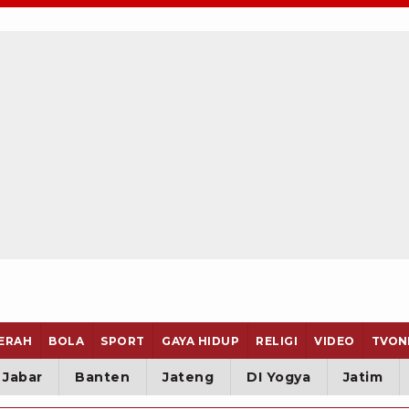
ERAH
BOLA
SPORT
GAYA HIDUP
RELIGI
VIDEO
TVON
Jabar
Banten
Jateng
DI Yogya
Jatim