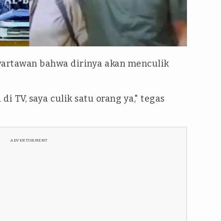
ube Al-Bahjah TV & Tim tvOnenews
rtawan bahwa dirinya akan menculik
i TV, saya culik satu orang ya," tegas
ADVERTISEMENT