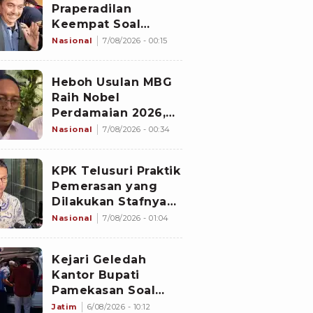
Praperadilan
Keempat Soal
Status Cekal
Nasional
7/08/2026 - 00:15
Heboh Usulan MBG
Raih Nobel
Perdamaian 2026,
Istana Akhirnya
Nasional
7/08/2026 - 00:34
Buka Suara
KPK Telusuri Praktik
Pemerasan yang
Dilakukan Stafnya
ke Pihak Lain Selain
Nasional
7/08/2026 - 01:04
Bupati Pemalang
Kejari Geledah
Kantor Bupati
Pamekasan Soal
Dugaan Korupsi
Jatim
6/08/2026 - 10:12