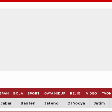
ERAH
BOLA
SPORT
GAYA HIDUP
RELIGI
VIDEO
TVON
Jabar
Banten
Jateng
DI Yogya
Jatim