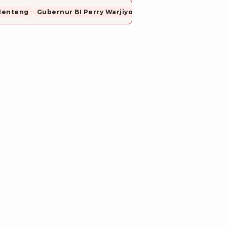
Menteng
Gubernur BI Perry Warjiyo Mundur