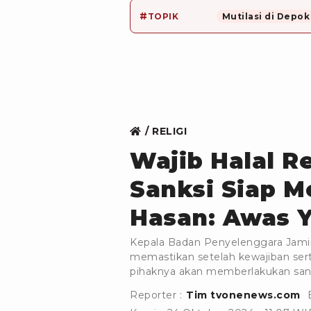
#
TOPIK
Mutilasi di Depok
RELIGI
Wajib Halal R
Sanksi Siap M
Hasan: Awas 
Kepala Badan Penyelenggara Jami
memastikan setelah kewajiban serti
pihaknya akan memberlakukan sank
Reporter :
Tim tvonenews.com