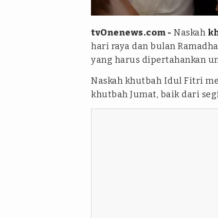
iStockPhoto
tvOnenews.com -
Naskah
kh
hari raya dan bulan Ramadh
yang harus dipertahankan um
Naskah khutbah Idul Fitri m
khutbah Jumat, baik dari seg