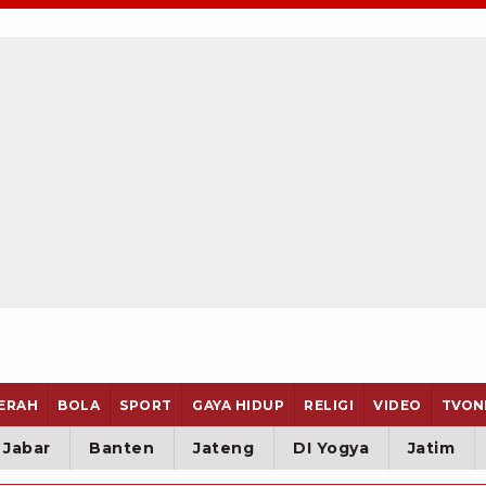
ERAH
BOLA
SPORT
GAYA HIDUP
RELIGI
VIDEO
TVON
Jabar
Banten
Jateng
DI Yogya
Jatim