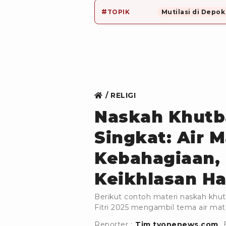
#
TOPIK
Mutilasi di Depok
RELIGI
Naskah Khutba
Singkat: Air 
Kebahagiaan, 
Keikhlasan Ha
Berikut contoh materi naskah khutb
Fitri 2025 mengambil tema air mata
Reporter :
Tim tvonenews.com