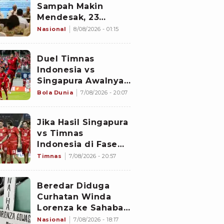
Sampah Makin
Mendesak, 23
Negara Berkumpul
Nasional
8/08/2026 - 01:15
di Jakarta Bawa
Solusi
Duel Timnas
Indonesia vs
Singapura Awalnya
Bukan di Stadion
Bola Dunia
7/08/2026 - 20:07
Jalan Besar
Jika Hasil Singapura
vs Timnas
Indonesia di Fase
Grup Piala AFF 2026
Timnas
7/08/2026 - 20:57
Imbang, Apa yang
akan Terjadi?
Beredar Diduga
Curhatan Winda
Lorenza ke Sahabat,
Temukan Fakta
Nasional
7/08/2026 - 18:17