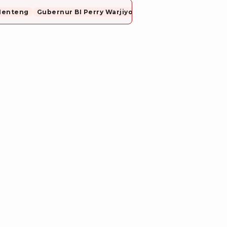
Menteng
Gubernur BI Perry Warjiyo Mundur