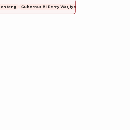
Menteng
Gubernur BI Perry Warjiyo Mundur