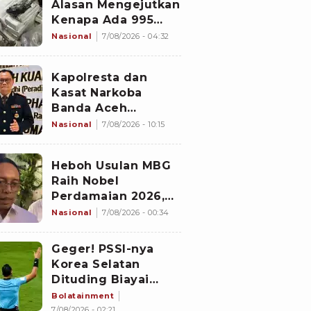
Alasan Mengejutkan
Kenapa Ada 995
Senjata di Dalam
Nasional
7/08/2026 - 04:32
Sekolah Jaksel
Sejak 2020
Kapolresta dan
Kasat Narkoba
Banda Aceh
Diperiksa
Nasional
7/08/2026 - 10:15
Divpropam Mabes
Polri, Ini Faktanya
Heboh Usulan MBG
Raih Nobel
Perdamaian 2026,
Istana Akhirnya
Nasional
7/08/2026 - 00:34
Buka Suara
Geger! PSSI-nya
Korea Selatan
Dituding Biayai
Hiburan Seks untuk
Bolatainment
Wasit Asing, KFA
7/08/2026 - 02:21