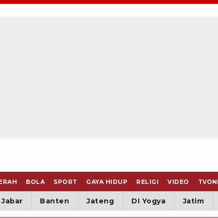
ERAH
BOLA
SPORT
GAYA HIDUP
RELIGI
VIDEO
TVON
Jabar
Banten
Jateng
DI Yogya
Jatim