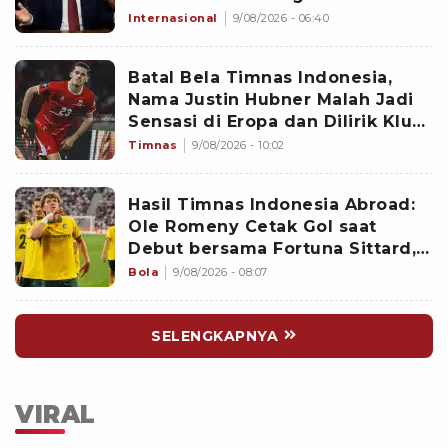
Internasional
9/08/2026 - 06:40
Batal Bela Timnas Indonesia,
Nama Justin Hubner Malah Jadi
Sensasi di Eropa dan Dilirik Klub
Kasta Teratas
Timnas
9/08/2026 - 10:02
Hasil Timnas Indonesia Abroad:
Ole Romeny Cetak Gol saat
Debut bersama Fortuna Sittard,
Justin Hubner Main Penuh
Bola
9/08/2026 - 08:07
SELENGKAPNYA
VIRAL