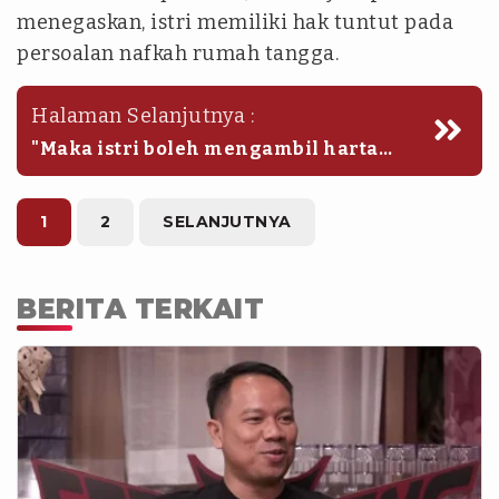
menegaskan, istri memiliki hak tuntut pada
persoalan nafkah rumah tangga.
Halaman Selanjutnya :
"Maka istri boleh mengambil harta
suami, misalnya biaya anak-anak
sekolah kurang, boleh enggak istri
ambil uang suaminya? Boleh," katanya.
1
2
SELANJUTNYA
BERITA TERKAIT