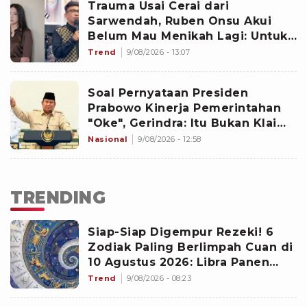
Trauma Usai Cerai dari
Sarwendah, Ruben Onsu Akui
Belum Mau Menikah Lagi: Untuk
Hati Belum
Trend
9/08/2026 - 13:07
Soal Pernyataan Presiden
Prabowo Kinerja Pemerintahan
"Oke", Gerindra: Itu Bukan Klaim
Sepihak!
Nasional
9/08/2026 - 12:58
TRENDING
Siap-Siap Digempur Rezeki! 6
Zodiak Paling Berlimpah Cuan di
10 Agustus 2026: Libra Panen
Proyek Emas
Trend
9/08/2026 - 08:23