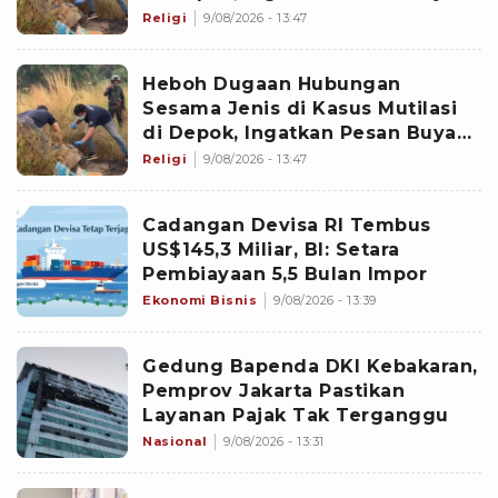
Yahya soal Taubat
Religi
9/08/2026 - 13:47
Heboh Dugaan Hubungan
Sesama Jenis di Kasus Mutilasi
di Depok, Ingatkan Pesan Buya
Yahya soal Taubat
Religi
9/08/2026 - 13:47
Cadangan Devisa RI Tembus
US$145,3 Miliar, BI: Setara
Pembiayaan 5,5 Bulan Impor
Ekonomi Bisnis
9/08/2026 - 13:39
Gedung Bapenda DKI Kebakaran,
Pemprov Jakarta Pastikan
Layanan Pajak Tak Terganggu
Nasional
9/08/2026 - 13:31