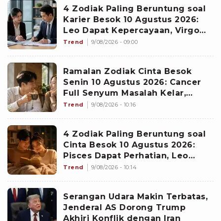
4 Zodiak Paling Beruntung soal
Karier Besok 10 Agustus 2026:
Leo Dapat Kepercayaan, Virgo
Makin Diperhitungkan
Trend
9/08/2026 - 09:00
Ramalan Zodiak Cinta Besok
Senin 10 Agustus 2026: Cancer
Full Senyum Masalah Kelar,
Scorpio Awas Terprovokasi
Trend
9/08/2026 - 10:16
Kabar Burung di Awal Pekan
4 Zodiak Paling Beruntung soal
Cinta Besok 10 Agustus 2026:
Pisces Dapat Perhatian, Leo
Makin Dekat dengan Si Dia
Trend
9/08/2026 - 10:14
Serangan Udara Makin Terbatas,
Jenderal AS Dorong Trump
Akhiri Konflik dengan Iran