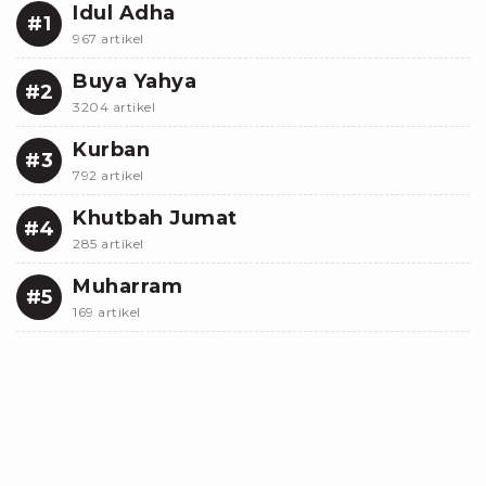
Idul Adha
#1
967 artikel
Buya Yahya
#2
3204 artikel
Kurban
#3
792 artikel
Khutbah Jumat
#4
285 artikel
Muharram
#5
169 artikel