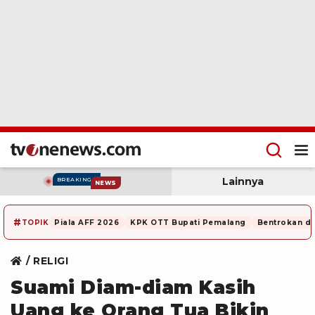
Lainnya
BREAKING
NEWS
#
TOPIK
Piala AFF 2026
KPK OTT Bupati Pemalang
Bentrokan di
RELIGI
Suami Diam-diam Kasih
Uang ke Orang Tua Bikin