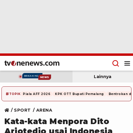
Lainnya
BREAKING
NEWS
#
TOPIK
Piala AFF 2026
KPK OTT Bupati Pemalang
Bentrokan di
SPORT
ARENA
Kata-kata Menpora Dito
Ariotedjo usai Indonesia