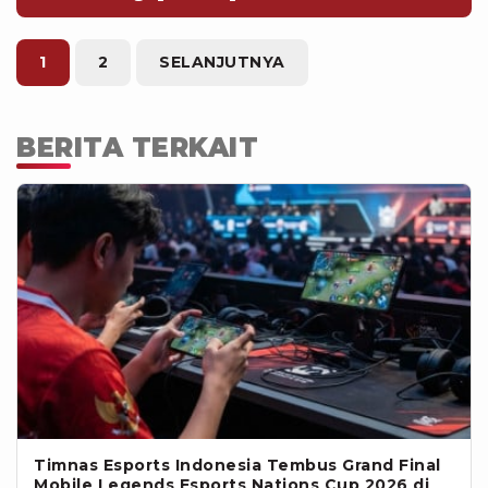
dengan sembilan emas, tiga perak, dan
delapan perunggu, serta Kazakhstan di
tempat ketiga dengan lima emas, tujuh
1
2
SELANJUTNYA
perak, dan 10 perunggu.
BERITA TERKAIT
Timnas Esports Indonesia Tembus Grand Final
Mobile Legends Esports Nations Cup 2026 di