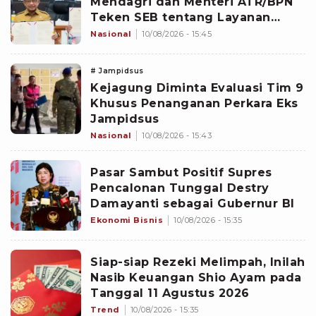
Mendagri dan Menteri ATR/BPN
Teken SEB tentang Layanan
BPHTB
Nasional
10/08/2026 - 15:45
# Jampidsus
Kejagung Diminta Evaluasi Tim 9
Khusus Penanganan Perkara Eks
Jampidsus
Nasional
10/08/2026 - 15:43
Pasar Sambut Positif Supres
Pencalonan Tunggal Destry
Damayanti sebagai Gubernur BI
Ekonomi Bisnis
10/08/2026 - 15:35
Siap-siap Rezeki Melimpah, Inilah
Nasib Keuangan Shio Ayam pada
Tanggal 11 Agustus 2026
Trend
10/08/2026 - 15:35