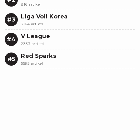
816 artikel
Liga Voli Korea
#3
3164 artikel
V League
#4
2333 artikel
Red Sparks
#5
5595 artikel