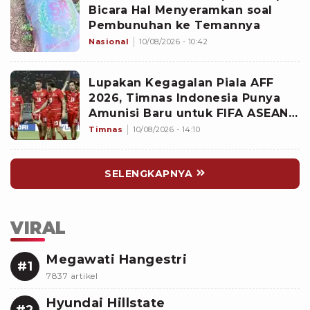
Bicara Hal Menyeramkan soal
Pembunuhan ke Temannya
Nasional
10/08/2026 - 10:42
Lupakan Kegagalan Piala AFF
2026, Timnas Indonesia Punya
Amunisi Baru untuk FIFA ASEAN
Cup, Siapa?
Timnas
10/08/2026 - 14:10
SELENGKAPNYA
VIRAL
Megawati Hangestri
#1
7837 artikel
Hyundai Hillstate
#2