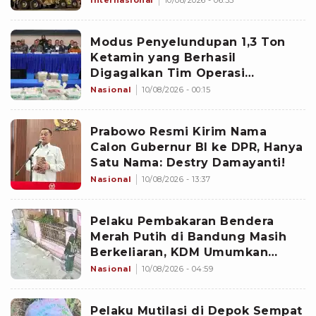
Modus Penyelundupan 1,3 Ton
Ketamin yang Berhasil
Digagalkan Tim Operasi
Gabungan di Perairan Natuna
Nasional
10/08/2026 - 00:15
Prabowo Resmi Kirim Nama
Calon Gubernur BI ke DPR, Hanya
Satu Nama: Destry Damayanti!
Nasional
10/08/2026 - 13:37
Pelaku Pembakaran Bendera
Merah Putih di Bandung Masih
Berkeliaran, KDM Umumkan
Sayembara Berhadiah
Nasional
10/08/2026 - 04:59
Pelaku Mutilasi di Depok Sempat