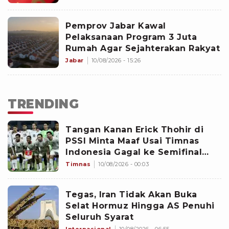
Pemprov Jabar Kawal
Pelaksanaan Program 3 Juta
Rumah Agar Sejahterakan Rakyat
Jabar
10/08/2026 - 15:26
TRENDING
Tangan Kanan Erick Thohir di
PSSI Minta Maaf Usai Timnas
Indonesia Gagal ke Semifinal
Piala AFF 2026: Jangan Hujat
Timnas
10/08/2026 - 00:03
Pemain
Tegas, Iran Tidak Akan Buka
Selat Hormuz Hingga AS Penuhi
Seluruh Syarat
Internasional
10/08/2026 - 06:55