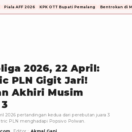
Piala AFF 2026
KPK OTT Bupati Pemalang
Bentrokan di 
liga 2026, 22 April:
ic PLN Gigit Jari!
an Akhiri Musim
 3
pril 2026 pertandingan kedua dari perebutan juara 3
lectric PLN menghadapi Popsivo Polwan.
.com
Editor :
Akmal Gani