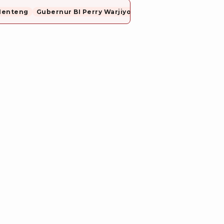
Menteng
Gubernur BI Perry Warjiyo Mundur