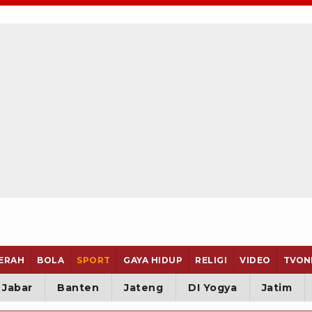
ERAH
BOLA
SPORT
GAYA HIDUP
RELIGI
VIDEO
TVON
Jabar
Banten
Jateng
DI Yogya
Jatim