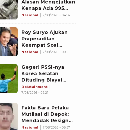
Alasan Mengejutkan
Kenapa Ada 995
Senjata di Dalam
Nasional
7/08/2026 - 04:32
Sekolah Jaksel
Sejak 2020
Roy Suryo Ajukan
Praperadilan
Keempat Soal
Status Cekal
Nasional
7/08/2026 - 00:15
Geger! PSSI-nya
Korea Selatan
Dituding Biayai
Hiburan Seks untuk
Bolatainment
Wasit Asing, KFA
7/08/2026 - 02:21
Buka Suara
Fakta Baru Pelaku
Mutilasi di Depok:
Mendadak Resign
Kerja Goreng Piscok
Nasional
7/08/2026 - 06:57