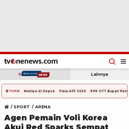
Lainnya
BREAKING
NEWS
#
TOPIK
Mutilasi di Depok
Piala AFF 2026
KPK OTT Bupati Pem
SPORT
ARENA
Agen Pemain Voli Korea
Akui Red Sparks Sempat