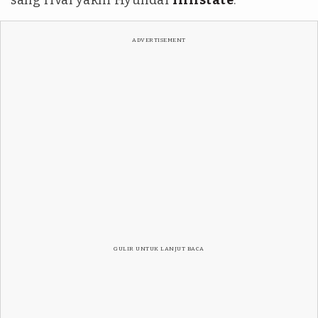
sang rival yakni Hyundai
Hillstate
.
ADVERTISEMENT
GULIR UNTUK LANJUT BACA