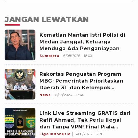
JANGAN LEWATKAN
Kematian Mantan Istri Polisi di
Medan Janggal, Keluarga
Menduga Ada Penganiayaan
Sumatera
6/08/2026 - 18:00
Rakortas Penguatan Program
MBG: Pemerintah Prioritaskan
Daerah 3T dan Kelompok
Sasaran Prioritas
News
6/08/2026 - 17:40
Link Live Streaming GRATIS dari
Raffi Ahmad, Tak Perlu Ilegal
dan Tanpa VPN! Final Piala
Presiden 2026 Persib vs
Liga Indonesia
6/08/2026 - 17:38