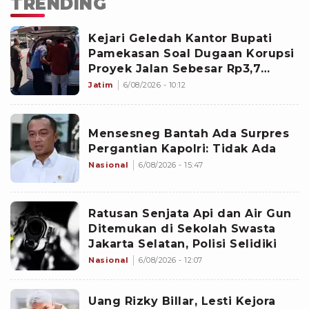
TRENDING
Kejari Geledah Kantor Bupati
Pamekasan Soal Dugaan Korupsi
Proyek Jalan Sebesar Rp3,7
Milliar
Jatim
6/08/2026 - 10:12
Mensesneg Bantah Ada Surpres
Pergantian Kapolri: Tidak Ada
Nasional
6/08/2026 - 15:47
Ratusan Senjata Api dan Air Gun
Ditemukan di Sekolah Swasta
Jakarta Selatan, Polisi Selidiki
Nasional
6/08/2026 - 12:07
Uang Rizky Billar, Lesti Kejora