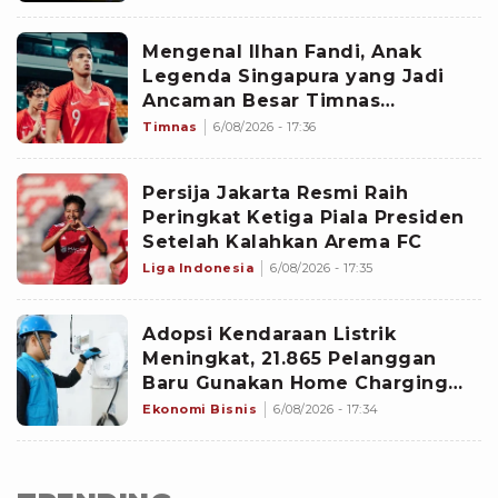
Persebaya
Mengenal Ilhan Fandi, Anak
Legenda Singapura yang Jadi
Ancaman Besar Timnas
Indonesia di Piala AFF 2026
Timnas
6/08/2026 - 17:36
Persija Jakarta Resmi Raih
Peringkat Ketiga Piala Presiden
Setelah Kalahkan Arema FC
Liga Indonesia
6/08/2026 - 17:35
Adopsi Kendaraan Listrik
Meningkat, 21.865 Pelanggan
Baru Gunakan Home Charging
Services PLN pada Semester I
Ekonomi Bisnis
6/08/2026 - 17:34
2026