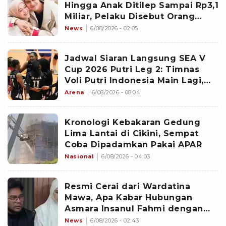
Hingga Anak Ditilep Sampai Rp3,1
Miliar, Pelaku Disebut Orang
Terdekat
News
6/08/2026 - 02:05
Jadwal Siaran Langsung SEA V
Cup 2026 Putri Leg 2: Timnas
Voli Putri Indonesia Main Lagi,
Langsung Hadapi Vietnam
Arena
6/08/2026 - 08:04
Kronologi Kebakaran Gedung
Lima Lantai di Cikini, Sempat
Coba Dipadamkan Pakai APAR
Nasional
6/08/2026 - 04:03
Resmi Cerai dari Wardatina
Mawa, Apa Kabar Hubungan
Asmara Insanul Fahmi dengan
Inara Rusli?
News
6/08/2026 - 02:43