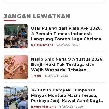
JANGAN LEWATKAN
Usai Pulang dari Piala AFF 2026,
4 Pemain Timnas Indonesia
Langsung Tonton Laga Chelsea
Menghadapi AC Milan di GBK
Bolatainment
8/08/2026 - 20:57
Nasib Shio Naga 9 Agustus 2026,
Banjir Hoki Tak Terduga dan
Wajib Waspadai Jebakan
Kesialan
Trend
8/08/2026 - 20:52
16 Tahun Dampak Tumpahan
Minyak Montara Masih Terasa,
Purbaya Janji Kawal Ganti Rugi
dan Pemulihan Lingkungan
Ekonomi Bisnis
8/08/2026 - 20:30