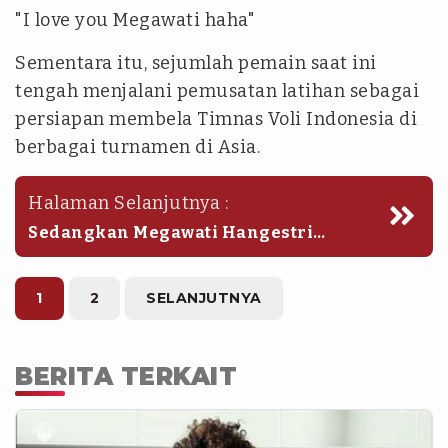
"I love you Megawati haha"
Sementara itu, sejumlah pemain saat ini
tengah menjalani pemusatan latihan sebagai
persiapan membela Timnas Voli Indonesia di
berbagai turnamen di Asia.
Halaman Selanjutnya :
Sedangkan Megawati Hangestri
sedang fokus masa pemulihan dan
persiapan jelang debut bersama
Hyundai Hillstate di Liga Voli Korea
1
2
SELANJUTNYA
2026-2027 mulai Oktober nanti.
BERITA TERKAIT