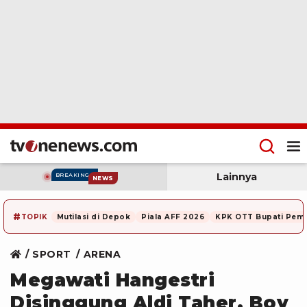
Lainnya
BREAKING
NEWS
#
TOPIK
Mutilasi di Depok
Piala AFF 2026
KPK OTT Bupati Pem
SPORT
ARENA
Megawati Hangestri
Disinggung Aldi Taher, Boy