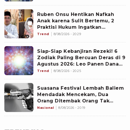
Ruben Onsu Hentikan Nafkah
Anak karena Sulit Bertemu, 2
Praktisi Hukum Ingatkan
Risikonya
Trend
8/08/2026 - 20:29
Siap-Siap Kebanjiran Rezeki! 6
Zodiak Paling Bercuan Deras di 9
Agustus 2026: Leo Panen Dana
Ekstra
Trend
8/08/2026 - 20:25
Suasana Festival Lembah Baliem
Mendadak Mencekam, Dua
Orang Ditembak Orang Tak
Dikenal
Nasional
8/08/2026 - 20:19