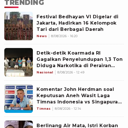
TRENDING
Festival Bedhayan VI Digelar di
Jakarta, Hadirkan 16 Kelompok
Tari dari Berbagai Daerah
News
8/08/2026 - 16:20
Detik-detik Koarmada RI
Gagalkan Penyelundupan 1,3 Ton
Diduga Narkotika di Perairan
Bintan
Nasional
8/08/2026 - 12:49
Komentar John Herdman soal
Keputusan Aneh Wasit Laga
Timnas Indonesia vs Singapura
di Piala AFF 2026: Percuma
Timnas
8/08/2026 - 12:14
Bahas Itu
Berlinang Air Mata, Istri Korban