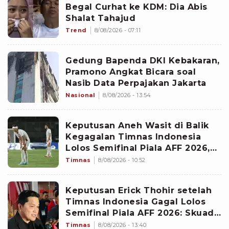
Begal Curhat ke KDM: Dia Abis
Shalat Tahajud
Trend
8/08/2026 - 07:11
Gedung Bapenda DKI Kebakaran,
Pramono Angkat Bicara soal
Nasib Data Perpajakan Jakarta
Nasional
8/08/2026 - 13:54
Keputusan Aneh Wasit di Balik
Kegagalan Timnas Indonesia
Lolos Semifinal Piala AFF 2026,
Untungkan Singapura dan
Timnas
8/08/2026 - 10:52
Rugikan Garuda
Keputusan Erick Thohir setelah
Timnas Indonesia Gagal Lolos
Semifinal Piala AFF 2026: Skuad
John Herdman Dievaluasi
Timnas
8/08/2026 - 13:40