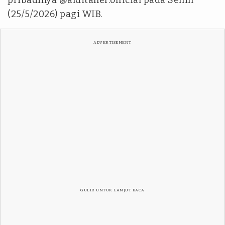
pribadinya @alditaher.official pada Senin
(25/5/2026) pagi WIB.
ADVERTISEMENT
GULIR UNTUK LANJUT BACA