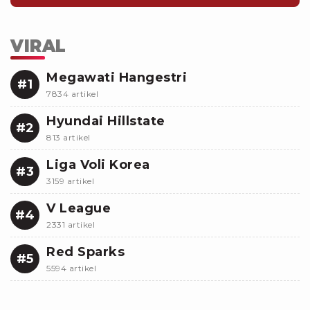
VIRAL
Megawati Hangestri
#1
7834 artikel
Hyundai Hillstate
#2
813 artikel
Liga Voli Korea
#3
3159 artikel
V League
#4
2331 artikel
Red Sparks
#5
5594 artikel