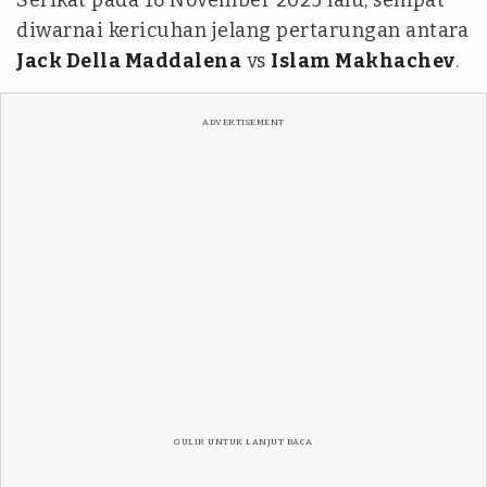
Serikat pada 16 November 2025 lalu, sempat
diwarnai kericuhan jelang pertarungan antara
Jack Della Maddalena
vs
Islam Makhachev
.
ADVERTISEMENT
GULIR UNTUK LANJUT BACA