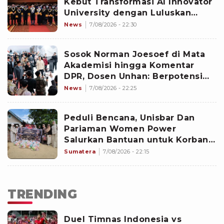
Kebut Transformasi AI Innovator
University dengan Luluskan
1.098 Talenta Digital
News
7/08/2026 - 22:30
Sosok Norman Joesoef di Mata
Akademisi hingga Komentar
DPR, Dosen Unhan: Berpotensi
Perkuat Sinergi Kebijakan
News
7/08/2026 - 22:25
Peduli Bencana, Unisbar Dan
Pariaman Women Power
Salurkan Bantuan untuk Korban
Banjir di Padang
Sumatera
7/08/2026 - 22:15
TRENDING
Duel Timnas Indonesia vs