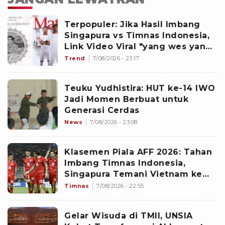
Terpopuler: Jika Hasil Imbang
Singapura vs Timnas Indonesia,
Link Video Viral "yang wes yang",
hingga Dokter dan Nakes
Trend
7/08/2026 - 23:17
Penghujat Yurizal
Teuku Yudhistira: HUT ke-14 IWO
Jadi Momen Berbuat untuk
Generasi Cerdas
News
7/08/2026 - 23:08
Klasemen Piala AFF 2026: Tahan
Imbang Timnas Indonesia,
Singapura Temani Vietnam ke
Semifinal Sebagai Runner Up
Timnas
7/08/2026 - 22:55
Grup A
Gelar Wisuda di TMII, UNSIA