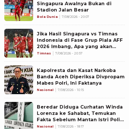
Singapura Awalnya Bukan di
Stadion Jalan Besar
Bola Dunia
7/08/2026 - 20:07
Jika Hasil Singapura vs Timnas
Indonesia di Fase Grup Piala AFF
2026 Imbang, Apa yang akan
Terjadi?
Timnas
7/08/2026 - 20:57
Kapolresta dan Kasat Narkoba
Banda Aceh Diperiksa Divpropam
Mabes Polri, Ini Faktanya
Nasional
7/08/2026 - 10:15
Beredar Diduga Curhatan Winda
Lorenza ke Sahabat, Temukan
Fakta Sebelum Mantan Istri Polisi
di Medan Tewas
Nasional
7/08/2026 - 18:17