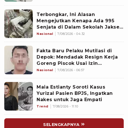
Terbongkar, Ini Alasan
Mengejutkan Kenapa Ada 995
Senjata di Dalam Sekolah Jaksel
Sejak 2020
Nasional
7/08/2026 - 04:32
Fakta Baru Pelaku Mutilasi di
Depok: Mendadak Resign Kerja
Goreng Piscok Usai Izin
Interview di Mal
Nasional
7/08/2026 - 06:57
Maia Estianty Soroti Kasus
Yurizal Pasien BPJS, Ingatkan
Nakes untuk Jaga Empati
Trend
7/08/2026 - 11:10
SELENGKAPNYA