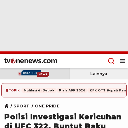
Lainnya
BREAKING
NEWS
#
TOPIK
Mutilasi di Depok
Piala AFF 2026
KPK OTT Bupati Pem
SPORT
ONE PRIDE
Polisi Investigasi Kericuhan
di UFC 322, Buntut Baku