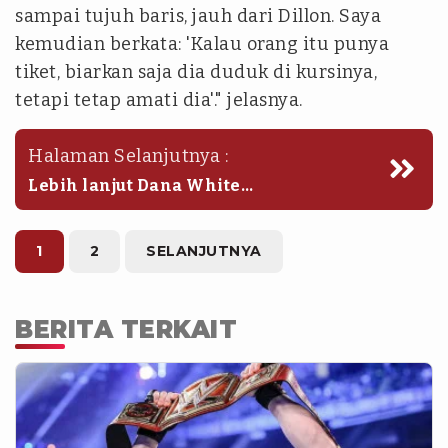
sampai tujuh baris, jauh dari Dillon. Saya
kemudian berkata: 'Kalau orang itu punya
tiket, biarkan saja dia duduk di kursinya,
tetapi tetap amati dia'." jelasnya.
Halaman Selanjutnya :
Lebih lanjut Dana White
mengungkapkan bahwa dirinya lupa
jika tak jauh dari Dillon Danis terdapat
kubu Khabib Nurmagomedov.
1
2
SELANJUTNYA
BERITA TERKAIT