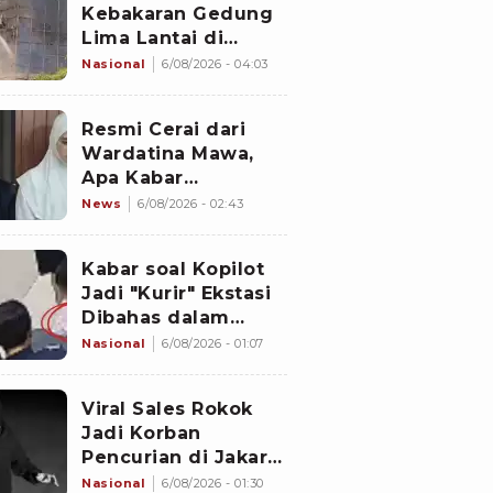
Kebakaran Gedung
Lima Lantai di
Cikini, Sempat Coba
Nasional
6/08/2026 - 04:03
Dipadamkan Pakai
APAR
Resmi Cerai dari
Wardatina Mawa,
Apa Kabar
Hubungan Asmara
News
6/08/2026 - 02:43
Insanul Fahmi
dengan Inara Rusli?
Kabar soal Kopilot
Jadi "Kurir" Ekstasi
Dibahas dalam
Rapat Kabinet
Nasional
6/08/2026 - 01:07
Malaysia
Viral Sales Rokok
Jadi Korban
Pencurian di Jakarta
Barat, Sejumlah
Nasional
6/08/2026 - 01:30