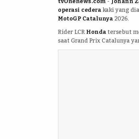
tvOnenews.com
-
Johann Z
operasi
cedera
kaki yang di
MotoGP Catalunya
2026.
Rider LCR
Honda
tersebut me
saat Grand Prix Catalunya ya