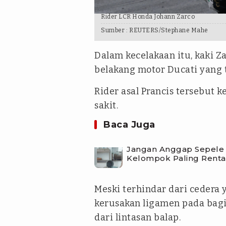
Rider LCR Honda Johann Zarco
Sumber :
REUTERS/Stephane Mahe
Dalam kecelakaan itu, kaki 
belakang motor Ducati yang t
Rider asal Prancis tersebut 
sakit.
Baca Juga
Jangan Anggap Sepele L
Kelompok Paling Renta
Meski terhindar dari cedera 
kerusakan ligamen pada bag
dari lintasan balap.