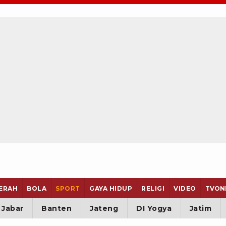
ERAH
BOLA
SPORT
GAYA HIDUP
RELIGI
VIDEO
TVON
Jabar
Banten
Jateng
DI Yogya
Jatim