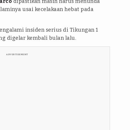
arco
dipastikan masih harus menunda
alaminya usai kecelakaan hebat pada
ngalami insiden serius di Tikungan 1
ng digelar kembali bulan lalu.
ADVERTISEMENT