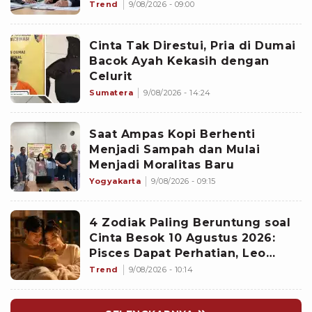
Makin Diperhitungkan
Trend
9/08/2026 - 09:00
Cinta Tak Direstui, Pria di Dumai
Bacok Ayah Kekasih dengan
Celurit
Sumatera
9/08/2026 - 14:24
Saat Ampas Kopi Berhenti
Menjadi Sampah dan Mulai
Menjadi Moralitas Baru
Yogyakarta
9/08/2026 - 09:15
4 Zodiak Paling Beruntung soal
Cinta Besok 10 Agustus 2026:
Pisces Dapat Perhatian, Leo
Makin Dekat dengan Si Dia
Trend
9/08/2026 - 10:14