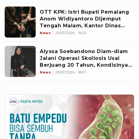
OTT KPK: Istri Bupati Pemalang
Anom Widiyantoro Dijemput
Tengah Malam, Kantor Dinas
hingga Rumah Kontraktor
News
29/07/2026 - 19:32
Disegel
Alyssa Soebandono Diam-diam
Jalani Operasi Skoliosis Usai
Berjuang 20 Tahun, Kondisinya
Sudah Kategori Parah
News
29/07/2026 - 18:01