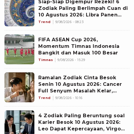
Siap-Siap Digempur Rezeki! 6
Zodiak Paling Berlimpah Cuan di
10 Agustus 2026: Libra Panen
Proyek Emas
Trend
9/08/2026 - 08:23
FIFA ASEAN Cup 2026,
Momentum Timnas Indonesia
Bangkit dan Masuk 100 Besar
Timnas
9/08/2026 - 15:29
Ramalan Zodiak Cinta Besok
Senin 10 Agustus 2026: Cancer
Full Senyum Masalah Kelar,
Scorpio Awas Terprovokasi
Trend
9/08/2026 - 10:16
Kabar Burung di Awal Pekan
4 Zodiak Paling Beruntung soal
Karier Besok 10 Agustus 2026:
Leo Dapat Kepercayaan, Virgo