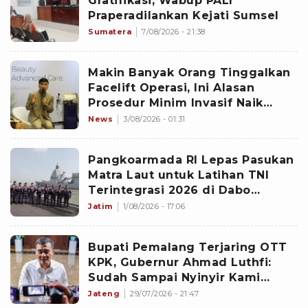
Gratifikasi, Wabup PALI
Praperadilankan Kejati Sumsel
Sumatera
7/08/2026 - 21:38
Makin Banyak Orang Tinggalkan
Facelift Operasi, Ini Alasan
Prosedur Minim Invasif Naik
Daun
News
3/08/2026 - 01:31
Pangkoarmada RI Lepas Pasukan
Matra Laut untuk Latihan TNI
Terintegrasi 2026 di Dabo
Singkep
Jatim
1/08/2026 - 17:06
Bupati Pemalang Terjaring OTT
KPK, Gubernur Ahmad Luthfi:
Sudah Sampai Nyinyir Kami
Ingatkan
Jateng
29/07/2026 - 21:47