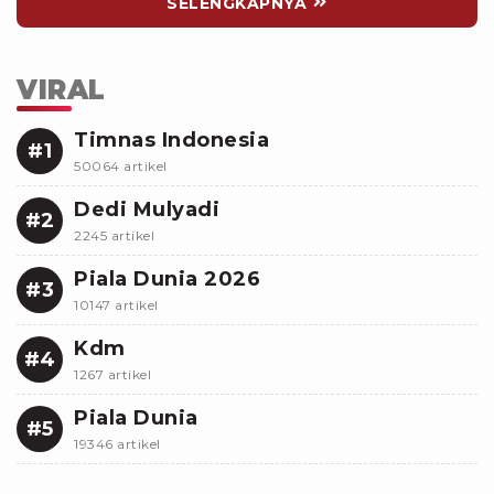
SELENGKAPNYA
VIRAL
Timnas Indonesia
#1
50064 artikel
Dedi Mulyadi
#2
2245 artikel
Piala Dunia 2026
#3
10147 artikel
Kdm
#4
1267 artikel
Piala Dunia
#5
19346 artikel