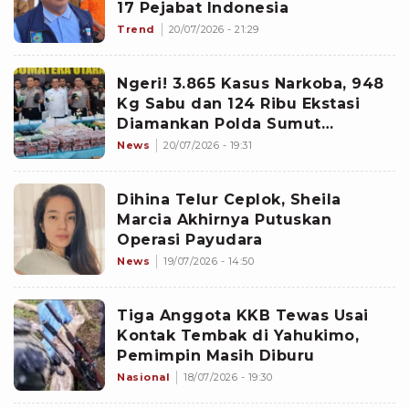
17 Pejabat Indonesia
Trend
20/07/2026 - 21:29
Ngeri! 3.865 Kasus Narkoba, 948
Kg Sabu dan 124 Ribu Ekstasi
Diamankan Polda Sumut
Sepanjang 2026
News
20/07/2026 - 19:31
Dihina Telur Ceplok, Sheila
Marcia Akhirnya Putuskan
Operasi Payudara
News
19/07/2026 - 14:50
Tiga Anggota KKB Tewas Usai
Kontak Tembak di Yahukimo,
Pemimpin Masih Diburu
Nasional
18/07/2026 - 19:30